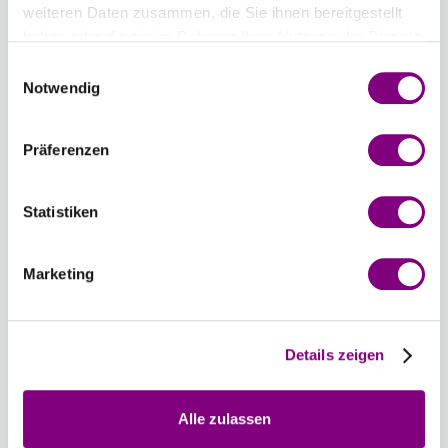
-
+
305 - BRAUN
weiteren Daten zusammen, die Sie ihnen bereitgestellt
Farbwahl öffnen
haben oder die sie im Rahmen Ihrer Nutzung der Dienste
gesammelt haben.
Einwilligungsauswahl
Notwendig
Gesamtsumme:
Preis ab
59.89
EUR
Präferenzen
Farbauswahl zurücksetzen
Anzahl zurücksetzen
Statistiken
Optionen
Sprache der Strickanleitung
: Germany
Marketing
Die Anleitung ist auf hochwertigem Papier gedruckt
und liegt im Paket bei.
3.99 EUR
Details zeigen
Wie werde ich Mitglied?
Mitglied werden Sie ganz einfach an der Kasse mit nur
Alle zulassen
einem Tastendruck! Sind Sie bereits Mitglied, erhalten Sie