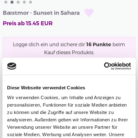
Bæstmor - Sunset in Sahara
Preis ab
15.45
EUR
Logge dich ein und sichere dir
16
Punkte
beim
Kauf dieses Produkts.
Noch kein Mitglied?
Werde jetzt kostenlos
Mitglied und starte mit dem Punktesammeln!
BÆSTMOR - SUNSET IN SAHARA ist ein herrliches
Diese Webseite verwendet Cookies
Luxusgarn aus 60 % extrafeiner...
Mehr
Wir verwenden Cookies, um Inhalte und Anzeigen zu
personalisieren, Funktionen für soziale Medien anbieten
zu können und die Zugriffe auf unsere Website zu
analysieren. Außerdem geben wir Informationen zu Ihrer
301 -
302 -
303 -
304 -
305 -
306 -
Verwendung unserer Website an unsere Partner für
LIGHT
CHARCOAL
BLACK
CAFÈ
LIGHT
PAMPAS
soziale Medien, Werbung und Analysen weiter. Unsere
GREY
LATTE
BROWN