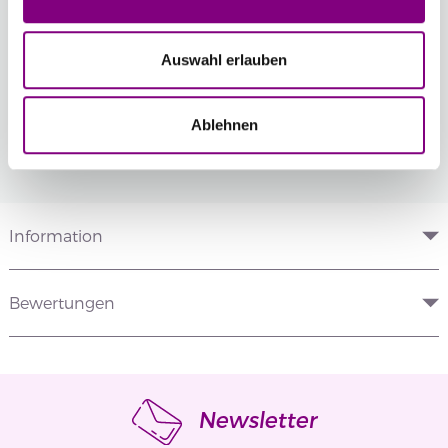
Voraussichtliche Lieferzeit: 3-7 Werktage
Wie werde ich Mitglied?
Auswahl erlauben
Mitglied werden Sie ganz einfach an der
Kasse mit nur einem Tastendruck! Sind Sie
Ablehnen
bereits Mitglied, erhalten Sie Rabattpreise
automatisch an der Kasse.
Mehr
Information
Bewertungen
Newsletter