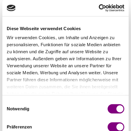
Wie lange dauert es, bis ich mein Geld nach der
Rücksendung zurückerhalte?
Nachdem wir Ihre Retour erhalten und bearbeitet haben, dauert es
in der Regel bis zu 5 Werktage, bis das Geld wieder auf Ihrem
Diese Webseite verwendet Cookies
Konto ist. Ist mit Ihrer Bestellung eine unbezahlte Rechnung
Wir verwenden Cookies, um Inhalte und Anzeigen zu
verknüpft, erhalten Sie die aktualisierte Version der Rechnung, in
personalisieren, Funktionen für soziale Medien anbieten
der die Rückerstattung der zurückgegebenen Artikel
berücksichtigt ist.
zu können und die Zugriffe auf unsere Website zu
analysieren. Außerdem geben wir Informationen zu Ihrer
Verwendung unserer Website an unsere Partner für
Ich habe eine Frage zu meiner Rechnung/Zahlung.
soziale Medien, Werbung und Analysen weiter. Unsere
Hier
finden Sie alle Informationen rund um Rechnungen und
Partner führen diese Informationen möglicherweise mit
Zahlung.
weiteren Daten zusammen, die Sie ihnen bereitgestellt
haben oder die sie im Rahmen Ihrer Nutzung der Dienste
gesammelt haben.
Einwilligungsauswahl
Kann ich eine Bestellung per E-Mail oder im Chat aufgeben?
Notwendig
Nein. Alle Bestellungen müssen über unseren Online-Shop
erfolgen.
Präferenzen