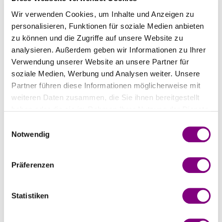
Wir verwenden Cookies, um Inhalte und Anzeigen zu
Geben Sie einen Rabattcode oder einen
Geschenkgutschein ein
personalisieren, Funktionen für soziale Medien anbieten
zu können und die Zugriffe auf unsere Website zu
analysieren. Außerdem geben wir Informationen zu Ihrer
WEITER ZUR LIEFERUNG
Verwendung unserer Website an unsere Partner für
soziale Medien, Werbung und Analysen weiter. Unsere
Partner führen diese Informationen möglicherweise mit
weiteren Daten zusammen, die Sie ihnen bereitgestellt
Brauchen Sie noch etwas?
haben oder die sie im Rahmen Ihrer Nutzung der Dienste
gesammelt haben.
Einwilligungsauswahl
Notwendig
Präferenzen
Statistiken