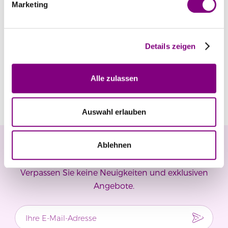
Marketing
Details zeigen
GANN GARN
Gann Garn - Tynn
Gullrent -
Alle zulassen
Merino
Wollwaschmittel für
Preis ab
6.99
EUR
Preis ab
18.49
EUR
Wolle/Seide 600 ml
Auswahl erlauben
Ablehnen
Newsletter
Verpassen Sie keine Neuigkeiten und exklusiven
Angebote.