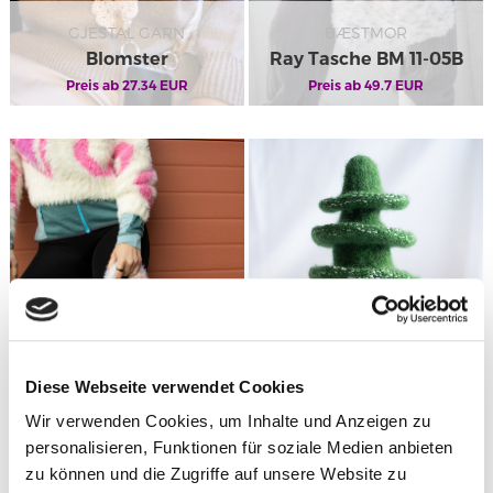
GJESTAL GARN
BÆSTMOR
Blomster
Ray Tasche BM 11-05B
Umhängegurt 327-04
Preis ab
27.34
EUR
Preis ab
49.7
EUR
BÆSTMOR
DALE GARN
Diese Webseite verwendet Cookies
Ray Tasche Bm 11-05A
Glitter
Wir verwenden Cookies, um Inhalte und Anzeigen zu
Preis ab
49.7
EUR
Weihnachtsbaum 491-
Preis ab
30.64
EUR
personalisieren, Funktionen für soziale Medien anbieten
05
zu können und die Zugriffe auf unsere Website zu