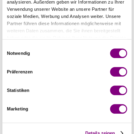
analysieren. Außerdem geben wir Informationen zu Ihrer
Verwendung unserer Website an unsere Partner für
soziale Medien, Werbung und Analysen weiter. Unsere
Partner führen diese Informationen möglicherweise mit
weiteren Daten zusammen, die Sie ihnen bereitgestellt
haben oder die sie im Rahmen Ihrer Nutzung der Dienste
gesammelt haben.
Einwilligungsauswahl
Notwendig
DALE GARN
STRIKKEMEKKA DESIGN
Präferenzen
Hekla Untersetzer (1
Relax Dekce
Preis ab
Farbe) 491-03
10.49
EUR
Preis ab
95.45
EUR
Statistiken
Marketing
Details zeigen