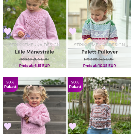
STRIKKEMEKKA DESIGN
STRIKKEMEKKA DESIGN
Lille Månestråle
Palett Pullover
Preis ab
Pullover
20.5
EUR
Preis ab
34.5
EUR
Preis ab
6.15
EUR
Preis ab
10.35
EUR
50%
50%
Rabatt
Rabatt