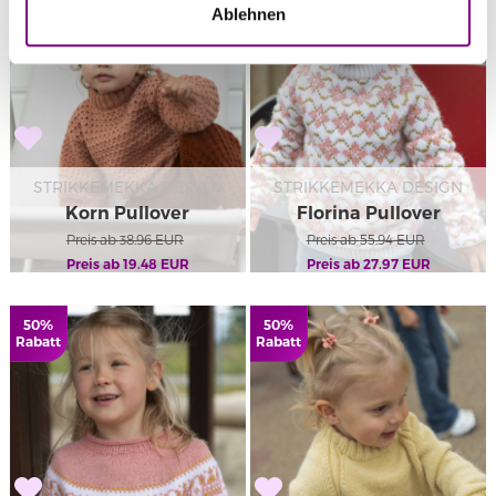
Ablehnen
STRIKKEMEKKA DESIGN
STRIKKEMEKKA DESIGN
Korn Pullover
Florina Pullover
Preis ab
38.96
EUR
Preis ab
55.94
EUR
Preis ab
19.48
EUR
Preis ab
27.97
EUR
50%
50%
Rabatt
Rabatt