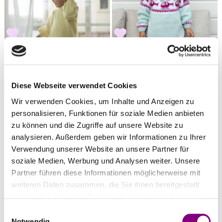
STRIKKEMEKKA DESIGN
STRIKKEMEKKA DESIGN
Rosa Helikopter
Basic Set
Preis ab
46.94
EUR
Preis ab
62.91
EUR
Diese Webseite verwendet Cookies
Preis ab
23.47
EUR
Wir verwenden Cookies, um Inhalte und Anzeigen zu
personalisieren, Funktionen für soziale Medien anbieten
zu können und die Zugriffe auf unsere Website zu
analysieren. Außerdem geben wir Informationen zu Ihrer
Verwendung unserer Website an unsere Partner für
soziale Medien, Werbung und Analysen weiter. Unsere
Partner führen diese Informationen möglicherweise mit
weiteren Daten zusammen, die Sie ihnen bereitgestellt
haben oder die sie im Rahmen Ihrer Nutzung der Dienste
gesammelt haben.
Einwilligungsauswahl
STRIKKEMEKKA DESIGN
STRIKKEMEKKA DESIGN
Notwendig