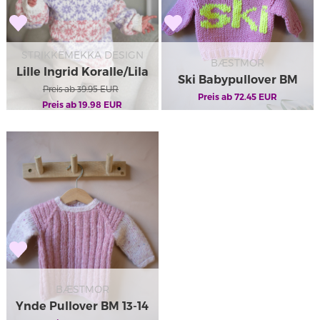
STRIKKEMEKKA DESIGN
BÆSTMOR
Lille Ingrid Koralle/Lila
Ski Babypullover BM
Preis ab
39.95
EUR
Preis ab
13-15
72.45
EUR
Preis ab
19.98
EUR
BÆSTMOR
Ynde Pullover BM 13-14