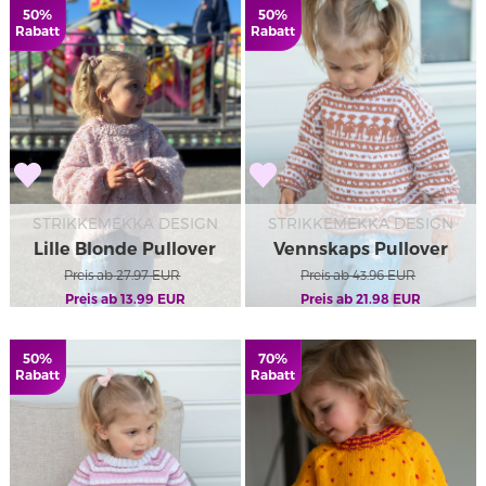
50%
50%
Rabatt
Rabatt
STRIKKEMEKKA DESIGN
STRIKKEMEKKA DESIGN
Lille Blonde Pullover
Vennskaps Pullover
Preis ab
27.97
EUR
Preis ab
Kids
43.96
EUR
Preis ab
13.99
EUR
Preis ab
21.98
EUR
50%
70%
Rabatt
Rabatt