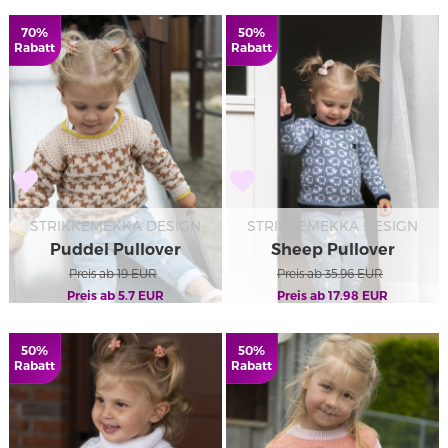
70%
50%
Rabatt
Rabatt
STRIKKEMEKKA DESIGN
STRIKKEMEKKA DESIGN
Puddel Pullover
Sheep Pullover
Preis ab
19
EUR
Preis ab
35.96
EUR
Preis ab
5.7
EUR
Preis ab
17.98
EUR
50%
50%
Rabatt
Rabatt