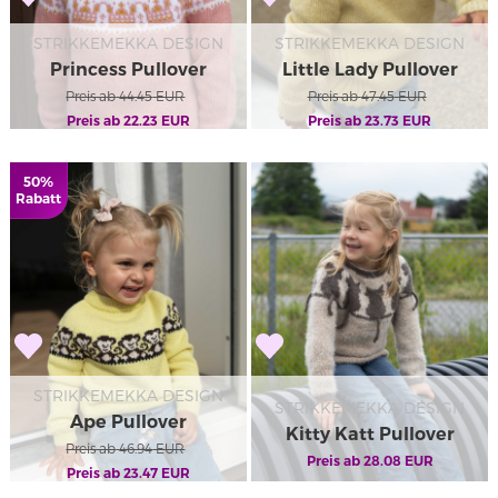
STRIKKEMEKKA DESIGN
STRIKKEMEKKA DESIGN
Princess Pullover
Little Lady Pullover
Preis ab
44.45
EUR
Preis ab
47.45
EUR
Preis ab
22.23
EUR
Preis ab
23.73
EUR
50%
Rabatt
STRIKKEMEKKA DESIGN
STRIKKEMEKKA DESIGN
Ape Pullover
Kitty Katt Pullover
Preis ab
46.94
EUR
Preis ab
28.08
EUR
Preis ab
23.47
EUR