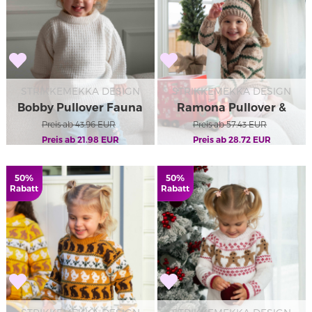
STRIKKEMEKKA DESIGN
STRIKKEMEKKA DESIGN
Bobby Pullover Fauna
Ramona Pullover &
Preis ab
Kids
43.96
EUR
Preis ab
Mütze Kids
57.43
EUR
Preis ab
21.98
EUR
Preis ab
28.72
EUR
50%
50%
Rabatt
Rabatt