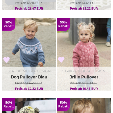
Preis ab
46.94
EUR
Preis ab
64.43
EUR
Preis ab
23.47
EUR
Preis ab
32.22
EUR
50%
50%
Rabatt
Rabatt
STRIKKEMEKKA DESIGN
STRIKKEMEKKA DESIGN
Dog Pullover Blau
Brille Pullover
Preis ab
64.43
EUR
Preis ab
32.96
EUR
Preis ab
32.22
EUR
Preis ab
16.48
EUR
50%
50%
Rabatt
Rabatt