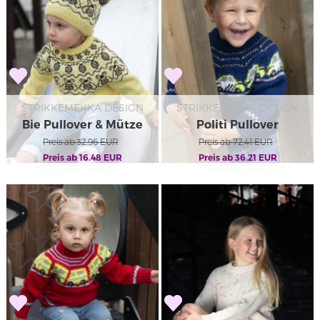
STRIKKEMEKKA DESIGN
STRIKKEMEKKA DESIGN
Bie Pullover & Mütze
Politi Pullover
Preis ab
32.96
EUR
Preis ab
72.41
EUR
Preis ab
16.48
EUR
Preis ab
36.21
EUR