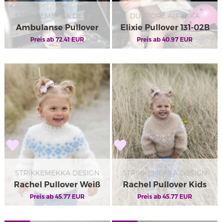
STRIKKEMEKKA DESIGN
DU STORE ALPAKKA
Ambulanse Pullover
Elixie Pullover 131-02B
Preis ab
72.41
EUR
Preis ab
40.97
EUR
STRIKKEMEKKA DESIGN
STRIKKEMEKKA DESIGN
Rachel Pullover Weiß
Rachel Pullover Kids
Preis ab
Kids
45.77
EUR
Preis ab
45.77
EUR