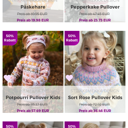
STRIKKEMEKKA DESIGN
STRIKKEMEKKA DESIGN
Påskehare
Pepperkake Pullover
Kinderpullover
Preis ab
39.95
EUR
Preis ab
47.45
EUR
Preis ab
19.98
EUR
Preis ab
23.73
EUR
50%
50%
Rabatt
Rabatt
STRIKKEMEKKA DESIGN
STRIKKEMEKKA DESIGN
Potpourri Pullover Kids
Sort Rose Pullover Kids
Preis ab
115.37
EUR
Preis ab
Pastell
72.92
EUR
Preis ab
57.69
EUR
Preis ab
36.46
EUR
50%
50%