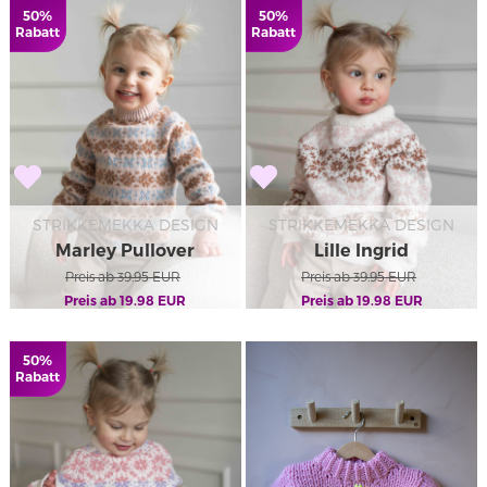
50%
50%
Rabatt
Rabatt
STRIKKEMEKKA DESIGN
STRIKKEMEKKA DESIGN
Marley Pullover
Lille Ingrid
Preis ab
39.95
EUR
Preis ab
39.95
EUR
Preis ab
19.98
EUR
Preis ab
19.98
EUR
50%
Rabatt