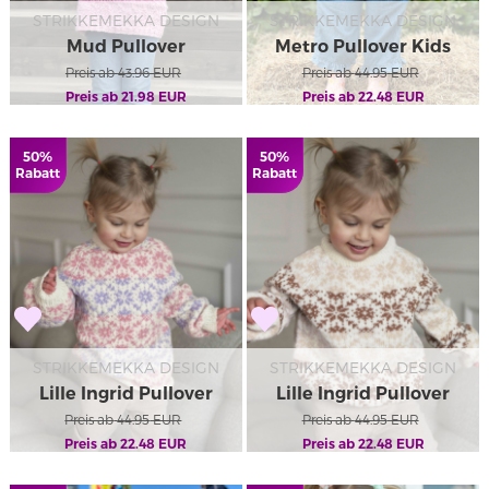
STRIKKEMEKKA DESIGN
STRIKKEMEKKA DESIGN
Mud Pullover
Metro Pullover Kids
Preis ab
43.96
EUR
Preis ab
44.95
EUR
Preis ab
21.98
EUR
Preis ab
22.48
EUR
50%
50%
Rabatt
Rabatt
STRIKKEMEKKA DESIGN
STRIKKEMEKKA DESIGN
Lille Ingrid Pullover
Lille Ingrid Pullover
Preis ab
Natur/Helle
44.95
EUR
Preis ab
Natur
44.95
EUR
Preis ab
22.48
EUR
Preis ab
22.48
EUR
Koralle/Lila