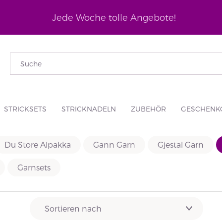
Jede Woche tolle Angebote!
STRICKSETS
STRICKNADELN
ZUBEHÖR
GESCHENK
Du Store Alpakka
Gann Garn
Gjestal Garn
Garnsets