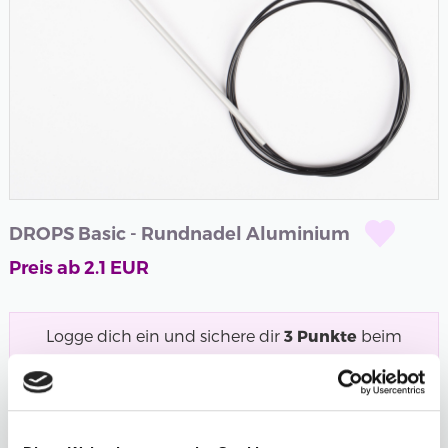
DROPS Basic - Rundnadel Aluminium
Preis ab
2.1
EUR
Logge dich ein und sichere dir
3
Punkte
beim
Kauf dieses Produkts.
Noch kein Mitglied?
Werde jetzt kostenlos
Mitglied und starte mit dem Punktesammeln!