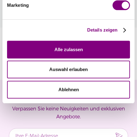
bereits Mitglied, erhalten Sie Rabattpreise
Marketing
automatisch an der Kasse.
Mehr
Details zeigen
Information
Alle zulassen
Bewertungen
Auswahl erlauben
Ablehnen
Newsletter
Verpassen Sie keine Neuigkeiten und exklusiven
Angebote.