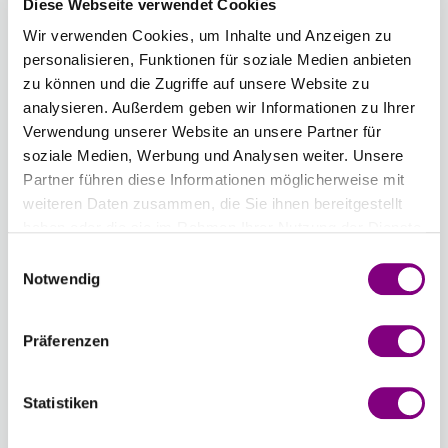
Diese Webseite verwendet Cookies
DROPS Basic Rundnadel in Aluminium.
Mehr
Wir verwenden Cookies, um Inhalte und Anzeigen zu
Lengde
Tykkelse
personalisieren, Funktionen für soziale Medien anbieten
zu können und die Zugriffe auf unsere Website zu
2.00 mm
analysieren. Außerdem geben wir Informationen zu Ihrer
Verwendung unserer Website an unsere Partner für
soziale Medien, Werbung und Analysen weiter. Unsere
Anzahl
Partner führen diese Informationen möglicherweise mit
weiteren Daten zusammen, die Sie ihnen bereitgestellt
haben oder die sie im Rahmen Ihrer Nutzung der Dienste
gesammelt haben.
Einwilligungsauswahl
Notwendig
IN DEN WARENKORB
Voraussichtliche Lieferzeit: 3-7 Werktage
Präferenzen
Wie werde ich Mitglied?
Statistiken
Mitglied werden Sie ganz einfach an der
Kasse mit nur einem Tastendruck! Sind Sie