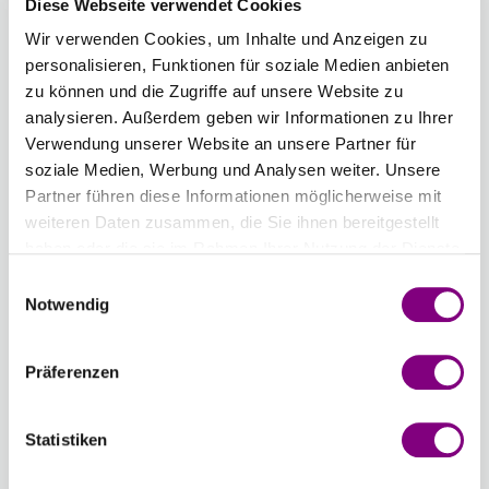
Diese Webseite verwendet Cookies
DROPS Basic Rundnadel in Birke.
Mehr
Wir verwenden Cookies, um Inhalte und Anzeigen zu
Lengde
Tykkelse
personalisieren, Funktionen für soziale Medien anbieten
zu können und die Zugriffe auf unsere Website zu
5.50 mm
analysieren. Außerdem geben wir Informationen zu Ihrer
Verwendung unserer Website an unsere Partner für
soziale Medien, Werbung und Analysen weiter. Unsere
Anzahl
Partner führen diese Informationen möglicherweise mit
weiteren Daten zusammen, die Sie ihnen bereitgestellt
haben oder die sie im Rahmen Ihrer Nutzung der Dienste
gesammelt haben.
Einwilligungsauswahl
Notwendig
IN DEN WARENKORB
Voraussichtliche Lieferzeit: 3-7 Werktage
Präferenzen
Wie werde ich Mitglied?
Statistiken
Mitglied werden Sie ganz einfach an der
Kasse mit nur einem Tastendruck! Sind Sie