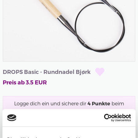
DROPS Basic - Rundnadel Bjørk
Preis ab
3.5
EUR
Logge dich ein und sichere dir
4
Punkte
beim
Kauf dieses Produkts.
Noch kein Mitglied?
Werde jetzt kostenlos
Mitglied und starte mit dem Punktesammeln!