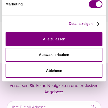
bereits Mitglied, erhalten Sie Rabattpreise
Marketing
automatisch an der Kasse.
Mehr
Details zeigen
Information
Alle zulassen
Bewertungen
Auswahl erlauben
Ablehnen
Newsletter
Verpassen Sie keine Neuigkeiten und exklusiven
Angebote.