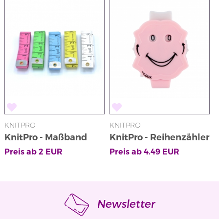
KNITPRO
KNITPRO
KnitPro - Maßband
KnitPro - Reihenzähler
in Rosa mit
Preis ab
2
EUR
Preis ab
4.49
EUR
Klickmechanismus
Newsletter