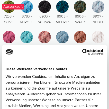
COLOUR
COLOUR
COLOUR
UNI
UNI
Ausverkauft
COLOUR
COLOUR
7238 -
8783 -
8903 -
8905 -
8906 -
8907 -
OLIVE
VERGISSMEINNICHT
SCHWARZ
MEERESGRUND
WALD
NEBEL
MIX
UNI
UNI
MIX
MIX
MIX
COLOUR
COLOUR
8910 -
8911 -
8912 -
8913 -
8914 -
8915 -
HIMBEERROSA
MEERESBLAU
PUDER
HELLBLAU
ROTER
KREIDE
UNI
UNI
MIX
MIX
LEHM
UNI
COLOUR
COLOUR
UNI
COLOUR
Diese Webseite verwendet Cookies
COLOUR
Wir verwenden Cookies, um Inhalte und Anzeigen zu
8916 -
8917 -
8918 -
8919 -
8920 -
8921 -
personalisieren, Funktionen für soziale Medien anbieten
BURGUNDER
WALNUSS
MOOSGRÜN
LIMONADE
LÖWENZAHN
DUHNKLE
zu können und die Zugriffe auf unsere Website zu
UNI
UNI
UNI
UNI
UNI
EFEU
analysieren. Außerdem geben wir Informationen zu Ihrer
COLOUR
COLOUR
COLOUR
COLOUR
COLOUR
UNI
Verwendung unserer Website an unsere Partner für
COLOUR
soziale Medien, Werbung und Analysen weiter. Unsere
8922 -
8923 -