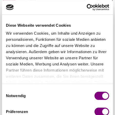
-
+
122 - PINK
Farbwahl öffnen
-
+
111 - MENTHOLGRÜN
Diese Webseite verwendet Cookies
Farbwahl öffnen
Wir verwenden Cookies, um Inhalte und Anzeigen zu
personalisieren, Funktionen für soziale Medien anbieten
zu können und die Zugriffe auf unsere Website zu
Gesamtsumme:
Preis ab
40
EUR
Preis ab
12
EUR
analysieren. Außerdem geben wir Informationen zu Ihrer
Verwendung unserer Website an unsere Partner für
soziale Medien, Werbung und Analysen weiter. Unsere
Farbauswahl zurücksetzen
Anzahl zurücksetzen
Partner führen diese Informationen möglicherweise mit
weiteren Daten zusammen, die Sie ihnen bereitgestellt
haben oder die sie im Rahmen Ihrer Nutzung der Dienste
Optionen
Sprache der Strickanleitung
: Germany
gesammelt haben.
Einwilligungsauswahl
Die Anleitung ist auf hochwertigem Papier gedruckt
Notwendig
und liegt im Paket bei.
3.99 EUR
Präferenzen