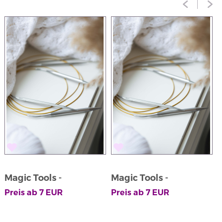
Magic Tools -
Magic Tools -
M
Rundpinner Stainless
Rundpinner Stainless
Preis ab
7
EUR
Preis ab
7
EUR
P
Steel
Steel