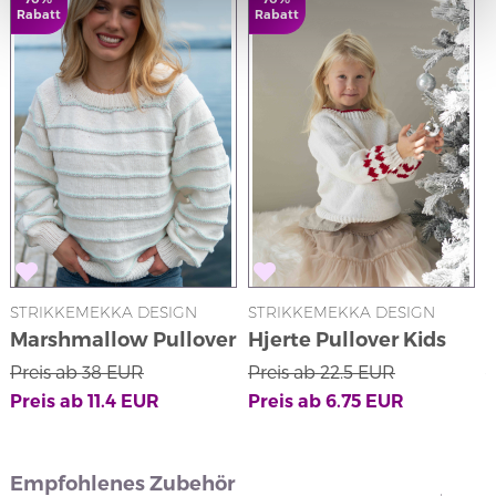
Rabatt
Rabatt
STRIKKEMEKKA DESIGN
STRIKKEMEKKA DESIGN
S
Marshmallow Pullover
Hjerte Pullover Kids
(Weiß)
Preis ab
38
EUR
Preis ab
22.5
EUR
P
Preis ab
11.4
EUR
Preis ab
6.75
EUR
P
Empfohlenes Zubehör