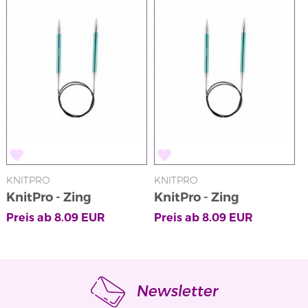
KNITPRO
KNITPRO
K
KnitPro - Zing
KnitPro - Zing
K
Rundstricknadeln
Rundstricknadeln
Preis ab
8.09
EUR
Preis ab
8.09
EUR
P
Newsletter