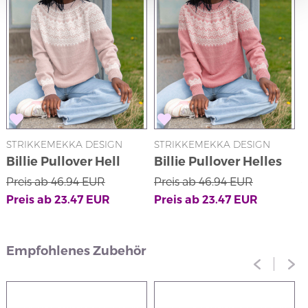
STRIKKEMEKKA DESIGN
STRIKKEMEKKA DESIGN
S
Billie Pullover Hell
Billie Pullover Helles
L
Beige
Korall
Preis ab
46.94
EUR
Preis ab
46.94
EUR
P
Preis ab
23.47
EUR
Preis ab
23.47
EUR
P
Empfohlenes Zubehör