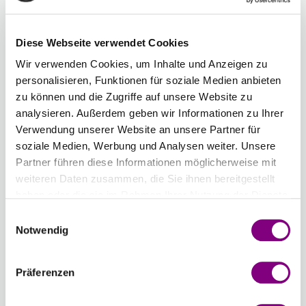
-
+
130 - ROSA NEBEL
Farbwahl öffnen
Diese Webseite verwendet Cookies
Wir verwenden Cookies, um Inhalte und Anzeigen zu
personalisieren, Funktionen für soziale Medien anbieten
Gesamtsumme:
Preis ab
67.91
EUR
Preis ab
33.96
EUR
zu können und die Zugriffe auf unsere Website zu
analysieren. Außerdem geben wir Informationen zu Ihrer
Farbauswahl zurücksetzen
Anzahl zurücksetzen
Verwendung unserer Website an unsere Partner für
soziale Medien, Werbung und Analysen weiter. Unsere
Partner führen diese Informationen möglicherweise mit
Optionen
Sprache der Strickanleitung
: Germany
weiteren Daten zusammen, die Sie ihnen bereitgestellt
haben oder die sie im Rahmen Ihrer Nutzung der Dienste
Die Anleitung ist auf hochwertigem Papier gedruckt
gesammelt haben.
Einwilligungsauswahl
und liegt im Paket bei.
3.99 EUR
Notwendig
Präferenzen
Wie werde ich Mitglied?
Mitglied werden Sie ganz einfach an der Kasse mit nur