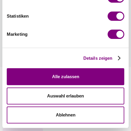
und liegt im Paket bei.
3.99 EUR
Statistiken
Wie werde ich Mitglied?
Marketing
Mitglied werden Sie ganz einfach an der Kasse mit nur
einem Tastendruck! Sind Sie bereits Mitglied, erhalten Sie
Rabattpreise automatisch an der Kasse.
Mehr
Details zeigen
Information
Alle zulassen
Auswahl erlauben
Bewertungen
Ablehnen
Weitere Stricksets in dieser Garnfarbe ansehen