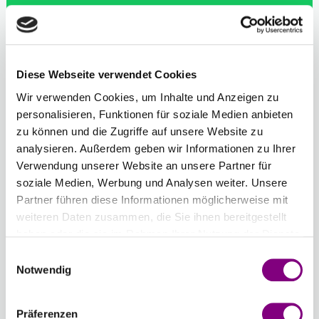
IN DEN WARENKORB
Voraussichtliche Lieferzeit: 3-7 Werktage
Diese Webseite verwendet Cookies
Anzahl der Knäuel
Wir verwenden Cookies, um Inhalte und Anzeigen zu
-
+
personalisieren, Funktionen für soziale Medien anbieten
614 - DENIM
zu können und die Zugriffe auf unsere Website zu
Farbwahl öffnen
analysieren. Außerdem geben wir Informationen zu Ihrer
Verwendung unserer Website an unsere Partner für
Gesamtsumme:
soziale Medien, Werbung und Analysen weiter. Unsere
Preis ab
50.43
EUR
Partner führen diese Informationen möglicherweise mit
weiteren Daten zusammen, die Sie ihnen bereitgestellt
Farbauswahl zurücksetzen
Anzahl zurücksetzen
haben oder die sie im Rahmen Ihrer Nutzung der Dienste
gesammelt haben.
Einwilligungsauswahl
Notwendig
Optionen
Sprache der Strickanleitung
: Germany
Die Anleitung ist auf hochwertigem Papier gedruckt
Präferenzen