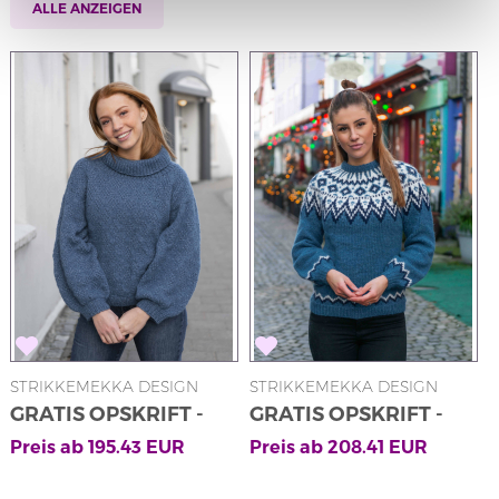
ALLE ANZEIGEN
STRIKKEMEKKA DESIGN
STRIKKEMEKKA DESIGN
GRATIS OPSKRIFT -
GRATIS OPSKRIFT -
Lotta Genser av SD
Lilje Genser av SD
Preis ab
195.43
EUR
Preis ab
208.41
EUR