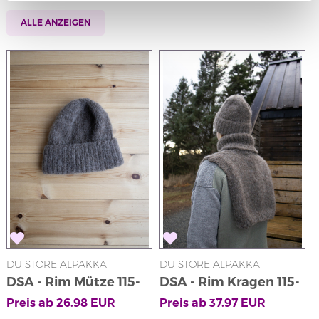
ALLE ANZEIGEN
DU STORE ALPAKKA
DU STORE ALPAKKA
DSA - Rim Mütze 115-
DSA - Rim Kragen 115-
06
08
Preis ab
26.98
EUR
Preis ab
37.97
EUR