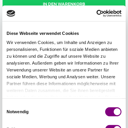
IN DEN WARENKORB
Voraussichtliche Lieferzeit: 3-7 Werktage
Diese Webseite verwendet Cookies
Anzahl der Knäuel
Wir verwenden Cookies, um Inhalte und Anzeigen zu
-
+
726 - DUNKELGRAU-
personalisieren, Funktionen für soziale Medien anbieten
BLAU MELIERT
zu können und die Zugriffe auf unsere Website zu
Farbwahl öffnen
analysieren. Außerdem geben wir Informationen zu Ihrer
Verwendung unserer Website an unsere Partner für
soziale Medien, Werbung und Analysen weiter. Unsere
Gesamtsumme:
Preis ab
21.98
EUR
Partner führen diese Informationen möglicherweise mit
weiteren Daten zusammen, die Sie ihnen bereitgestellt
haben oder die sie im Rahmen Ihrer Nutzung der Dienste
Farbauswahl zurücksetzen
Anzahl zurücksetzen
gesammelt haben.
Einwilligungsauswahl
Notwendig
Optionen
Sprache der Strickanleitung
: Germany