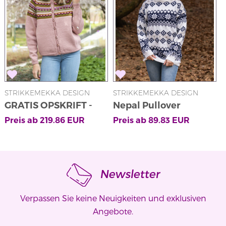
STRIKKEMEKKA DESIGN
STRIKKEMEKKA DESIGN
S
GRATIS OPSKRIFT -
Nepal Pullover
S
Tilla Jakke Rosa av
Preis ab
219.86
EUR
Preis ab
89.83
EUR
P
SD/HOY
Newsletter
Verpassen Sie keine Neuigkeiten und exklusiven
Angebote.