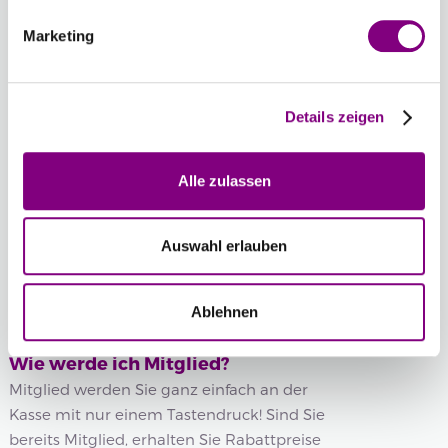
Chargennummer:
Marketing
Gesamtsumme:
Preis ab
4.99
EUR
Wenn Sie eine bestimmte Chargennummer wünschen,
Details zeigen
können Sie diese hier auswählen.
Chargennummer anzeigen
Alle zulassen
SENDEN SIE MIR EINE E-MAIL, WENN DAS PRODUKT WIEDER
Auswahl erlauben
AUF LAGER IST!
Ablehnen
Voraussichtliche Lieferzeit: 3-7 Werktage
Wie werde ich Mitglied?
Mitglied werden Sie ganz einfach an der
Kasse mit nur einem Tastendruck! Sind Sie
bereits Mitglied, erhalten Sie Rabattpreise