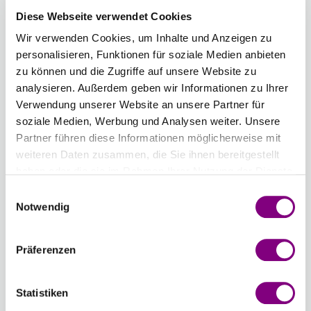
KORALLENPINK
HELLBRAUN
BRAUN
ANTHRAZIT
DENIM
VANILLE-
Diese Webseite verwendet Cookies
MELIERT
MELIERT
MELIERT
MELIERT
GELB
Wir verwenden Cookies, um Inhalte und Anzeigen zu
personalisieren, Funktionen für soziale Medien anbieten
zu können und die Zugriffe auf unsere Website zu
732 -
733 -
734 -
735 -
736 -
737 -
analysieren. Außerdem geben wir Informationen zu Ihrer
ACHATGRÜN
HELLES
SAND
HELLGRAU
PISTAZIEE
OLIVE
Verwendung unserer Website an unsere Partner für
KORALLENPINK
MELIERT
MELIERT
MELIERT
soziale Medien, Werbung und Analysen weiter. Unsere
MELIERT
Partner führen diese Informationen möglicherweise mit
weiteren Daten zusammen, die Sie ihnen bereitgestellt
738 -
739 -
740 -
742 -
743 -
744 -
haben oder die sie im Rahmen Ihrer Nutzung der Dienste
NOUGAT
FLIEDER
BLAU
DUNKLES
BEIGE
SAND
gesammelt haben.
Einwilligungsauswahl
MELIERT
MELIERT
ROSÉ
ROSÉ
Notwendig
745 -
Präferenzen
HELLE
HIMBEERE
Statistiken
Ausverkauft
700 - WEISS