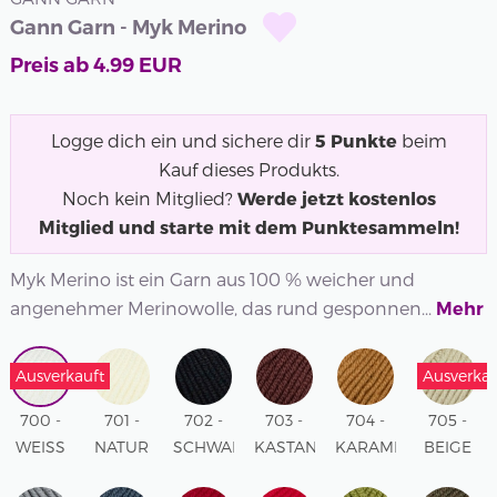
Gann Garn - Myk Merino
Preis ab
4.99
EUR
Logge dich ein und sichere dir
5
Punkte
beim
Kauf dieses Produkts.
Noch kein Mitglied?
Werde jetzt kostenlos
Mitglied und starte mit dem Punktesammeln!
Myk Merino ist ein Garn aus 100 % weicher und
angenehmer Merinowolle, das rund gesponnen...
Mehr
Ausverkauft
Ausverkau
700 -
701 -
702 -
703 -
704 -
705 -
WEISS
NATUR
SCHWARY
KASTANIENBRAUN
KARAMELL
BEIGE