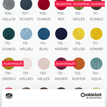
Ausverkauft
Ausverkauft
Ausverkau
706 -
707 -
708 -
709 -
710 -
711 -
HELLGRAU
SCHIEFER
DUNKELROT
ROT
HELLES
DUNKLES
OLIVE
OLIVE
712 -
713 -
714 -
715 -
716 -
717 -
DUNKLES
HELLBLAU
BLAU
MARINEBLAU
HELLES
SONNENG
PETROL
GELB
Ausverkauft
Ausverkauft
718 -
719 -
720 -
721 -
722 -
724 -
OKERGELB
HELLROSA
HELLES
HEIDEKRAUT
ROSTORANGE
AQUA
ALTROSA
Ausverkauft
725 -
726 -
727 -
728 -
729 -
731 -