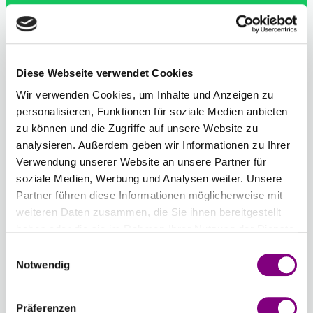
IN DEN WARENKORB
Voraussichtliche Lieferzeit: 3-7 Werktage
Diese Webseite verwendet Cookies
Anzahl der Knäuel
Wir verwenden Cookies, um Inhalte und Anzeigen zu
-
+
personalisieren, Funktionen für soziale Medien anbieten
311 - HIMMELBLAU
zu können und die Zugriffe auf unsere Website zu
Farbwahl öffnen
analysieren. Außerdem geben wir Informationen zu Ihrer
Verwendung unserer Website an unsere Partner für
Gesamtsumme:
soziale Medien, Werbung und Analysen weiter. Unsere
Preis ab
44.92
EUR
Partner führen diese Informationen möglicherweise mit
weiteren Daten zusammen, die Sie ihnen bereitgestellt
Farbauswahl zurücksetzen
Anzahl zurücksetzen
haben oder die sie im Rahmen Ihrer Nutzung der Dienste
gesammelt haben.
Einwilligungsauswahl
Notwendig
Optionen
Sprache der Strickanleitung
: Germany
Die Anleitung ist auf hochwertigem Papier gedruckt
Präferenzen