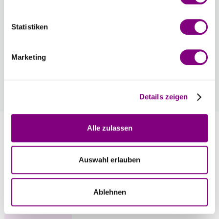
und liegt im Paket bei.
3.99 EUR
Statistiken
Wie werde ich Mitglied?
Marketing
Mitglied werden Sie ganz einfach an der Kasse mit nur
einem Tastendruck! Sind Sie bereits Mitglied, erhalten Sie
Rabattpreise automatisch an der Kasse.
Mehr
Details zeigen
Information
Alle zulassen
Auswahl erlauben
Bewertungen
Ablehnen
Weitere Stricksets in dieser Garnfarbe ansehen