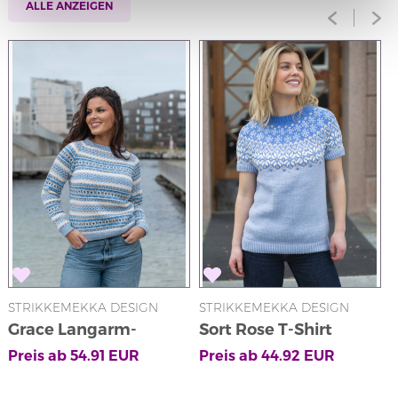
ALLE ANZEIGEN
STRIKKEMEKKA DESIGN
STRIKKEMEKKA DESIGN
S
Grace Langarm-
Sort Rose T-Shirt
J
Pullover
(Bliss)
Preis ab
54.91
EUR
Preis ab
44.92
EUR
P