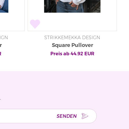
IGN
STRIKKEMEKKA DESIGN
r
Square Pullover
Pre
R
Preis ab
44.92
EUR
.
SENDEN