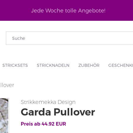
Jede Woche tolle Angebote!
STRICKSETS
STRICKNADELN
ZUBEHÖR
GESCHENK
llover
Strikkemekka Design
Garda Pullover
Preis ab
44.92
EUR