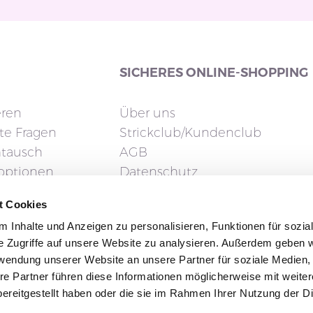
SICHERES ONLINE-SHOPPING
eren
Über uns
lte Fragen
Strickclub/Kundenclub
tausch
AGB
doptionen
Datenschutz
ng
Cookies
t Cookies
Impressum
 Inhalte und Anzeigen zu personalisieren, Funktionen für sozia
e Zugriffe auf unsere Website zu analysieren. Außerdem geben w
rwendung unserer Website an unsere Partner für soziale Medien
re Partner führen diese Informationen möglicherweise mit weite
ereitgestellt haben oder die sie im Rahmen Ihrer Nutzung der D