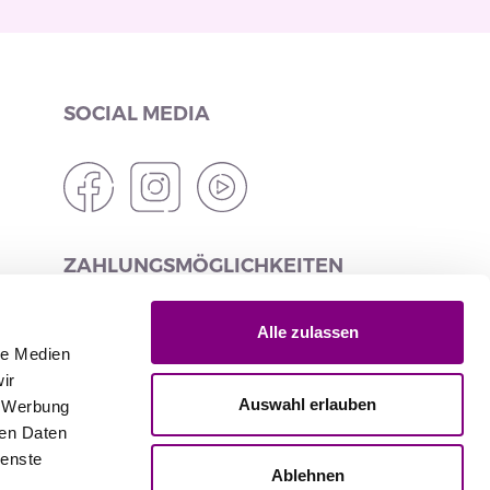
SOCIAL MEDIA
ZAHLUNGSMÖGLICHKEITEN
Alle zulassen
le Medien
LIEFERUNGSOPTIONEN
ir
Auswahl erlauben
, Werbung
ren Daten
ienste
Ablehnen