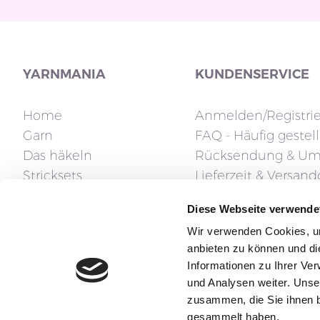
YARNMANIA
KUNDENSERVICE
Home
Anmelden/Registri
Garn
FAQ - Häufig gestel
Das häkeln
Rücksendung & Um
Stricksets
Lieferzeit & Versan
Stricknadeln
Fragen zur Rechnu
Diese Webseite verwende
Zubehör
Klarna FAQ
Wir verwenden Cookies, um
Geschenkgutschein
Reklamation und
anbieten zu können und di
Widerrufsrecht
Informationen zu Ihrer Ve
Betriebslage
und Analysen weiter. Unse
Kontakt
zusammen, die Sie ihnen b
gesammelt haben.