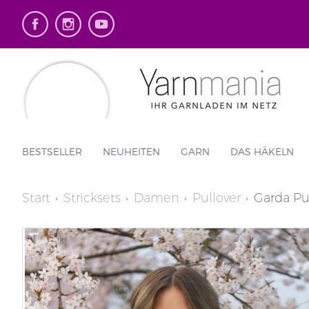
BESTSELLER
NEUHEITEN
GARN
DAS HÄKELN
Start
Stricksets
Damen
Pullover
Garda Pu