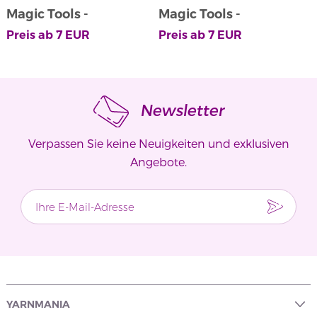
Magic Tools -
Magic Tools -
M
Rundpinner Stainless
Rundpinner Stainless
Preis ab
7
EUR
Preis ab
7
EUR
P
Steel
Steel
Newsletter
Verpassen Sie keine Neuigkeiten und exklusiven
Angebote.
YARNMANIA