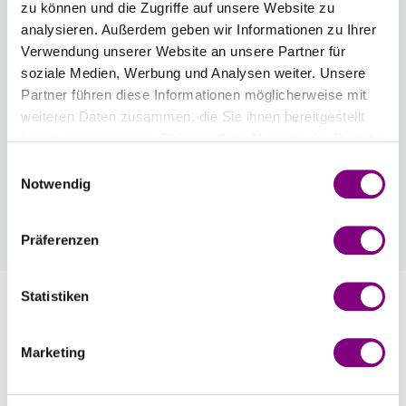
zu können und die Zugriffe auf unsere Website zu
Optionen
Sprache der Strickanleitung
: Germany
analysieren. Außerdem geben wir Informationen zu Ihrer
Verwendung unserer Website an unsere Partner für
Die Anleitung ist auf hochwertigem Papier gedruckt
und liegt im Paket bei.
soziale Medien, Werbung und Analysen weiter. Unsere
3.99 EUR
Partner führen diese Informationen möglicherweise mit
weiteren Daten zusammen, die Sie ihnen bereitgestellt
haben oder die sie im Rahmen Ihrer Nutzung der Dienste
Wie werde ich Mitglied?
gesammelt haben.
Einwilligungsauswahl
Mitglied werden Sie ganz einfach an der Kasse mit nur
Notwendig
einem Tastendruck! Sind Sie bereits Mitglied, erhalten Sie
Rabattpreise automatisch an der Kasse.
Mehr
Präferenzen
Statistiken
Information
Marketing
Bewertungen