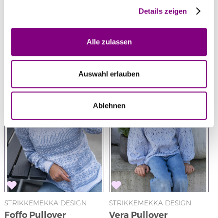
Details zeigen
Weitere Stricksets in dieser Garnfarbe ansehen
ALLE ANZEIGEN
Alle zulassen
Auswahl erlauben
Ablehnen
STRIKKEMEKKA DESIGN
STRIKKEMEKKA DESIGN
S
Foffo Pullover
Vera Pullover