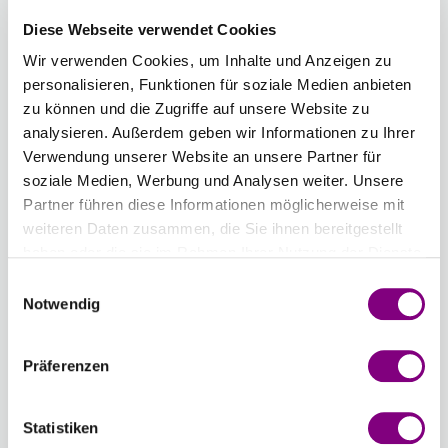
Diese Webseite verwendet Cookies
2008 -
2009 -
2010 -
2011 -
2012 -
2013 -
Wir verwenden Cookies, um Inhalte und Anzeigen zu
ICE
ROYAL
APPLE
MATCHA
FUCHSIA
HONEYD
personalisieren, Funktionen für soziale Medien anbieten
BLUE
BLUE
MINT
GREEN
zu können und die Zugriffe auf unsere Website zu
analysieren. Außerdem geben wir Informationen zu Ihrer
Verwendung unserer Website an unsere Partner für
soziale Medien, Werbung und Analysen weiter. Unsere
2014 -
2015 -
2016 -
2017 -
2018 -
2019 -
Partner führen diese Informationen möglicherweise mit
CARIBBEAN
LAVENDER
NEON
NEON
NEON
PURPUR/M
weiteren Daten zusammen, die Sie ihnen bereitgestellt
BLUE
PINK
YELLOW
GREEN
PRINT
haben oder die sie im Rahmen Ihrer Nutzung der Dienste
gesammelt haben.
Einwilligungsauswahl
Notwendig
2020 -
2021 -
2022 -
2023 -
2024 -
2025 -
PASTEL
BLUE/LAVENDER/GREEN
PINK/LAVENDER
GREY
BEIGE
PINK/RED
PRINT
PRINT
PRINT
PRINT
PRINT
PRINT
Präferenzen
Statistiken
2026 -