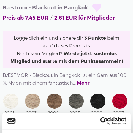
Bæstmor - Blackout in Bangkok
/
Preis ab
7.45
EUR
2.61
EUR für Mitglieder
Logge dich ein und sichere dir
3
Punkte
beim
Kauf dieses Produkts.
Noch kein Mitglied?
Werde jetzt kostenlos
Mitglied und starte mit dem Punktesammeln!
BÆSTMOR - Blackout in Bangkok ist ein Garn aus 100
% Nylon mit einem fantastisch...
Mehr
2001 -
2003 -
2004 -
2005 -
2006 -
2007 -
WHITE
BEIGE
CAMEL
CHARCOAL
BLACK
DEEP
RED