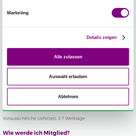
RED/PURPUR
PRINT
Marketing
-
+
2023 - GREY PRINT
Chargennummer:
Details zeigen
Gesamtsumme:
Preis ab
7.45
EUR
/
2.61
EUR für Mitglieder
Alle zulassen
Wenn Sie eine bestimmte Chargennummer wünschen,
können Sie diese hier auswählen.
Auswahl erlauben
Chargennummer anzeigen
Ablehnen
IN DEN WARENKORB
Voraussichtliche Lieferzeit: 3-7 Werktage
Wie werde ich Mitglied?