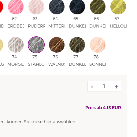
UR
UNI
COLOUR
COLOUR
COLOUR
UNI
UNI
COLOUR
COLOUR
COLOUR
62 -
63 -
64 -
65 -
66 -
67 -
NDIGES
ERDBEEREIS
PUDERROSA
MITTERNACHTSSCHATTEN
DUNKEL
DUNKELOLIV
HELLOLIV
UNI
UNI
UNI
MARINEBLAU
UNI
UNI
COLOUR
COLOUR
COLOUR
UNI
COLOUR
COLOUR
UR
COLOUR
74 -
75 -
76 -
77 -
78 -
LGELB
MORGENNEBEL
STAHLGRAU
WALNUSS
DUNKLER
SONNENKUSS
UNI
UNI
UNI
WALD
UNI
UR
COLOUR
COLOUR
UNI
COLOUR
-
+
Preis ab
4.13
EUR
 können Sie diese hier auswählen.