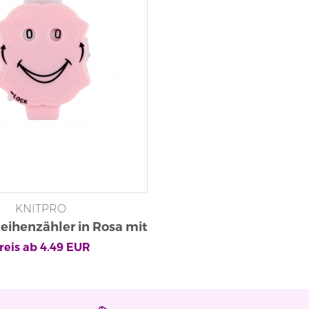
KNITPRO
Reihenzähler in Rosa mit
ickmechanismus
reis ab
4.49
EUR