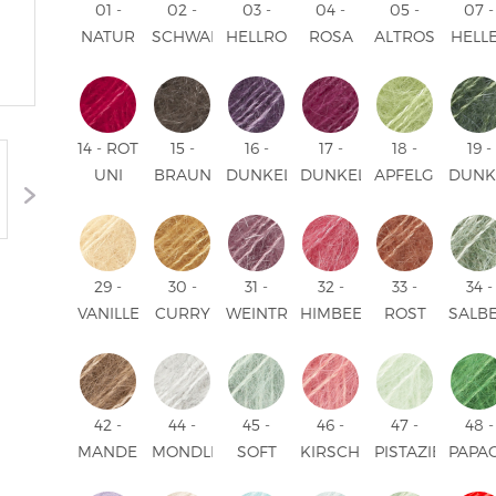
01 -
02 -
03 -
04 -
05 -
07 -
NATUR
SCHWARZ
HELLROSA
ROSA
ALTROSA
HELL
UNI
UNI
UNI
UNI
UNI
HIMM
COLOUR
COLOUR
COLOUR
COLOUR
COLOUR
UNI
COLO
14 - ROT
15 -
16 -
17 -
18 -
19 -
UNI
BRAUN
DUNKEL-
DUNKELROSA
APFELGRÜN
DUNK
COLOUR
UNI
LILA
UNI
UNI
UNI
COLOUR
UNI
COLOUR
COLOUR
COLO
COLOUR
29 -
30 -
31 -
32 -
33 -
34 -
VANILLEGELB
CURRY
WEINTRAUBE
HIMBEERE
ROST
SALB
UNI
UNI
UNI
UNI
UNI
UNI
COLOUR
COLOUR
COLOUR
COLOUR
COLOUR
COLO
42 -
44 -
45 -
46 -
47 -
48 -
MANDEL
MONDLICHT
SOFT
KIRSCHENSORBET
PISTAZIENEIS
PAPA
UNI
UNI
MINT
UNI
UNI
UNI