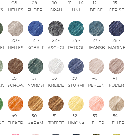
08 -
09 -
10 -
11 - LILA
12 -
13 -
ES
HELLES
PUDERLILA
GRAU
UNI
BEIGE
CERISE
ELBLAU
JEANSBLAU
UNI
UNI
COLOUR
UNI
UNI
UNI
COLOUR
COLOUR
COLOUR
COLOUR
UR
COLOUR
20 -
21 -
22 -
24 -
27 -
28 -
ELGRÜN
HELLES
KOBALT
ASCHGRAU
PETROL
JEANSBLAU
MARINEBLA
BEIGE
BLÅ
UNI
UNI
UNI
UNI
UR
UNI
UNI
COLOUR
COLOUR
COLOUR
COLOUR
COLOUR
COLOUR
35 -
37 -
38 -
39 -
40 -
41 -
EIGRÜN
SCHOKOLADE
NORDSEE
KREIDE
STURMBLAU
PERLENROSA
PUDER
UNI
UNI
UNI
UNI
UNI
UNI
UR
COLOUR
COLOUR
COLOUR
COLOUR
COLOUR
COLOUR
49 -
50 -
51 -
52 -
53 -
54 -
GEIENGRÜN
ELEKTRISCHE
KARAMELL
TOFFEE
LIMONADE
HELLER
HELLER
ORANGE
UNI
UNI
UNI
PFIRSICH
SAND