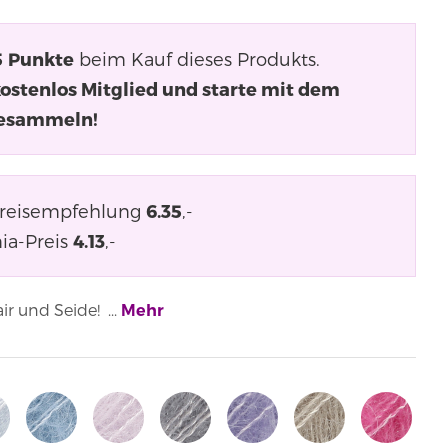
5
Punkte
beim Kauf dieses Produkts.
kostenlos Mitglied und starte mit dem
esammeln!
Preisempfehlung
6.35
,-
ia-Preis
4.13
,-
r und Seide! ...
Mehr