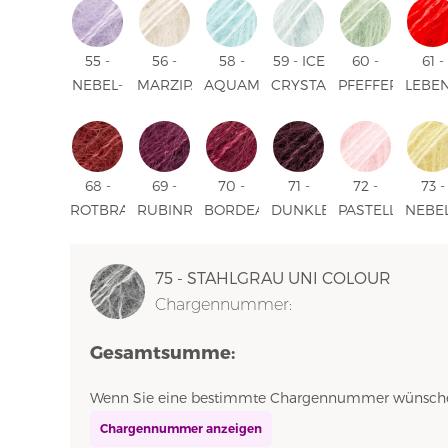
COLOUR
COLOUR
UNI
COLOUR
COLOUR
COLO
COLOUR
55 -
56 -
58 -
59 - ICE
60 -
61 -
NEBEL-
MARZIPAN
AQUAMARINE
CRYSTAL
PFEFFERMINZE
LEBE
FLIEDER
UNI
UNI
UNI
UNI
ROT
UNI
COLOUR
COLOUR
COLOUR
COLOUR
UNI
COLOUR
COLO
68 -
69 -
70 -
71 -
72 -
73 -
ROTBRAUN
RUBINROT
BORDEAUX
DUNKLE
PASTELLROSA
NEBE
UNI
UNI
UNI
TRAUBE
UNI
UNI
COLOUR
COLOUR
COLOUR
UNI
COLOUR
COLO
75 - STAHLGRAU UNI COLOUR
COLOUR
Chargennummer:
Gesamtsumme:
Wenn Sie eine bestimmte Chargennummer wünschen,
Chargennummer anzeigen