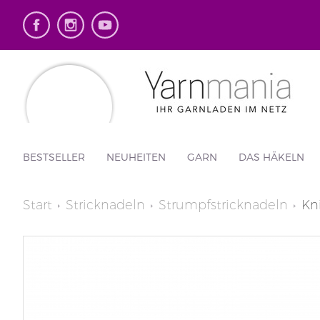
BESTSELLER
NEUHEITEN
GARN
DAS HÄKELN
Start
Stricknadeln
Strumpfstricknadeln
Kn