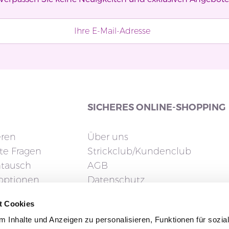
SICHERES ONLINE-SHOPPING
eren
Über uns
lte Fragen
Strickclub/Kundenclub
tausch
AGB
doptionen
Datenschutz
ng
Cookies
t Cookies
Impressum
 Inhalte und Anzeigen zu personalisieren, Funktionen für sozia