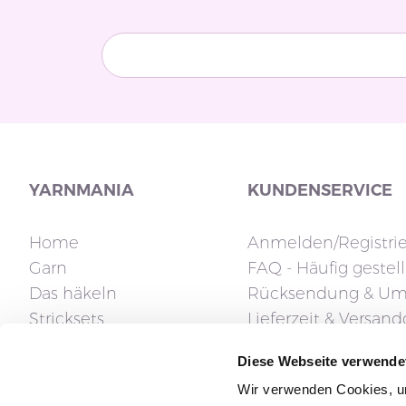
YARNMANIA
KUNDENSERVICE
Home
Anmelden/Registri
Garn
FAQ - Häufig gestel
Das häkeln
Rücksendung & Um
Stricksets
Lieferzeit & Versan
Stricknadeln
Fragen zur Rechnu
Diese Webseite verwende
Zubehör
Klarna FAQ
Wir verwenden Cookies, um
Geschenkgutschein
Reklamation und