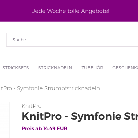
Jede Woche tolle Angebote!
STRICKSETS
STRICKNADELN
ZUBEHÖR
GESCHENK
itPro - Symfonie Strumpfstricknadeln
KnitPro
KnitPro - Symfonie S
Preis ab
14.49
EUR