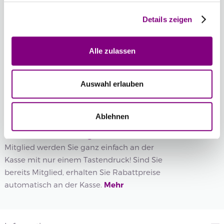
Wenn Sie eine bestimmte Chargennummer wünschen,
Details zeigen
können Sie diese hier auswählen.
Chargennummer anzeigen
Alle zulassen
Auswahl erlauben
IN DEN WARENKORB
Voraussichtliche Lieferzeit: 3-7 Werktage
Ablehnen
Wie werde ich Mitglied?
Mitglied werden Sie ganz einfach an der
Kasse mit nur einem Tastendruck! Sind Sie
bereits Mitglied, erhalten Sie Rabattpreise
automatisch an der Kasse.
Mehr