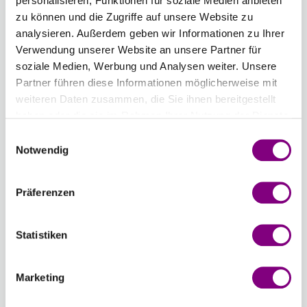
personalisieren, Funktionen für soziale Medien anbieten
01 -
02 -
03 -
04 -
05 -
06 -
zu können und die Zugriffe auf unsere Website zu
NATUR
MARZIPAN
SAND
COOCKIE
GRIZZLYBÄR
KIES
analysieren. Außerdem geben wir Informationen zu Ihrer
UNI
MIX
MIX
DOUGH
MIX
MIX
Verwendung unserer Website an unsere Partner für
COLOUR
MIX
soziale Medien, Werbung und Analysen weiter. Unsere
Partner führen diese Informationen möglicherweise mit
07 -
09 -
10 -
16 -
17 -
20 -
weiteren Daten zusammen, die Sie ihnen bereitgestellt
PFLASTERSTEIN
RABE
DENIM
GUACAMOLE
SPINAT-
SALZ
haben oder die sie im Rahmen Ihrer Nutzung der Dienste
MIX
MIX
JEANS
MIX
PIE MIX
UND
gesammelt haben.
Einwilligungsauswahl
MIX
PFEFFER
Notwendig
MIX
21 -
22 -
Präferenzen
STILLES
MARMORDRØM
WASSER
MIX
-
+
07 - PFLASTERSTEIN
MIX
Statistiken
MIX
Chargennummer:
Marketing
Gesamtsumme:
Preis ab
3.75
EUR