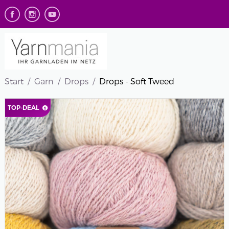
Start
Garn
Drops
Drops - Soft Tweed
TOP-DEAL