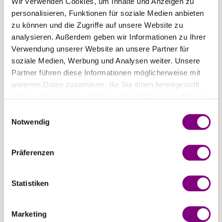
Wir verwenden Cookies, um Inhalte und Anzeigen zu
personalisieren, Funktionen für soziale Medien anbieten
4,00 mm
zu können und die Zugriffe auf unsere Website zu
analysieren. Außerdem geben wir Informationen zu Ihrer
Anzahl
Verwendung unserer Website an unsere Partner für
soziale Medien, Werbung und Analysen weiter. Unsere
Partner führen diese Informationen möglicherweise mit
weiteren Daten zusammen, die Sie ihnen bereitgestellt
haben oder die sie im Rahmen Ihrer Nutzung der Dienste
gesammelt haben.
Einwilligungsauswahl
IN DEN WARENKORB
Notwendig
Voraussichtliche Lieferzeit: 3-7 Werktage
Präferenzen
Wie werde ich Mitglied?
Mitglied werden Sie ganz einfach an der
Statistiken
Kasse mit nur einem Tastendruck! Sind Sie
bereits Mitglied, erhalten Sie Rabattpreise
automatisch an der Kasse.
Mehr
Marketing