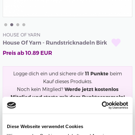
HOUSE OF YARN
House Of Yarn - Rundstricknadeln Birk
Preis ab
10.89
EUR
Logge dich ein und sichere dir
11
Punkte
beim
Kauf dieses Produkts.
Noch kein Mitglied?
Werde jetzt kostenlos
Mitglied und starte mit dem Punktesammeln!
Lackierte Birken-Rundstricknadeln von House of Yarn.
Die Nadeln haben ein schönes...
Mehr
Diese Webseite verwendet Cookies
Länge
Stärke