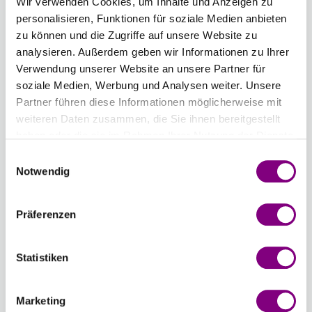
Wir verwenden Cookies, um Inhalte und Anzeigen zu
personalisieren, Funktionen für soziale Medien anbieten
6,00 mm
zu können und die Zugriffe auf unsere Website zu
analysieren. Außerdem geben wir Informationen zu Ihrer
Anzahl
Verwendung unserer Website an unsere Partner für
soziale Medien, Werbung und Analysen weiter. Unsere
Partner führen diese Informationen möglicherweise mit
weiteren Daten zusammen, die Sie ihnen bereitgestellt
haben oder die sie im Rahmen Ihrer Nutzung der Dienste
gesammelt haben.
Einwilligungsauswahl
IN DEN WARENKORB
Notwendig
Voraussichtliche Lieferzeit: 3-7 Werktage
Präferenzen
Wie werde ich Mitglied?
Mitglied werden Sie ganz einfach an der
Statistiken
Kasse mit nur einem Tastendruck! Sind Sie
bereits Mitglied, erhalten Sie Rabattpreise
automatisch an der Kasse.
Mehr
Marketing