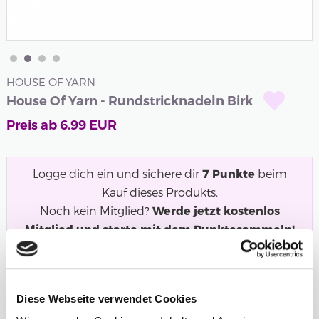
HOUSE OF YARN
House Of Yarn - Rundstricknadeln Birk
Preis ab
6.99
EUR
Logge dich ein und sichere dir
7
Punkte
beim
Kauf dieses Produkts.
Noch kein Mitglied?
Werde jetzt kostenlos
Mitglied und starte mit dem Punktesammeln!
Lackierte Birken-Rundstricknadeln von House of Yarn.
Die Nadeln haben ein schönes...
Mehr
Diese Webseite verwendet Cookies
Länge
Stärke