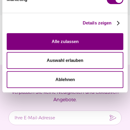
automatisch an der Kasse.
Mehr
Details zeigen
Information
Alle zulassen
Bewertungen
Auswahl erlauben
Newsletter
Ablehnen
Verpassen Sie keine Neuigkeiten und exklusiven
Angebote.