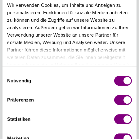
Wir verwenden Cookies, um Inhalte und Anzeigen zu
Länge
Stärke
personalisieren, Funktionen für soziale Medien anbieten
zu können und die Zugriffe auf unsere Website zu
4,50 mm
analysieren. Außerdem geben wir Informationen zu Ihrer
Verwendung unserer Website an unsere Partner für
Anzahl
soziale Medien, Werbung und Analysen weiter. Unsere
Partner führen diese Informationen möglicherweise mit
weiteren Daten zusammen, die Sie ihnen bereitgestellt
haben oder die sie im Rahmen Ihrer Nutzung der Dienste
gesammelt haben.
Einwilligungsauswahl
IN DEN WARENKORB
Notwendig
Voraussichtliche Lieferzeit: 3-7 Werktage
Präferenzen
Wie werde ich Mitglied?
Mitglied werden Sie ganz einfach an der
Statistiken
Kasse mit nur einem Tastendruck! Sind Sie
bereits Mitglied, erhalten Sie Rabattpreise
Marketing