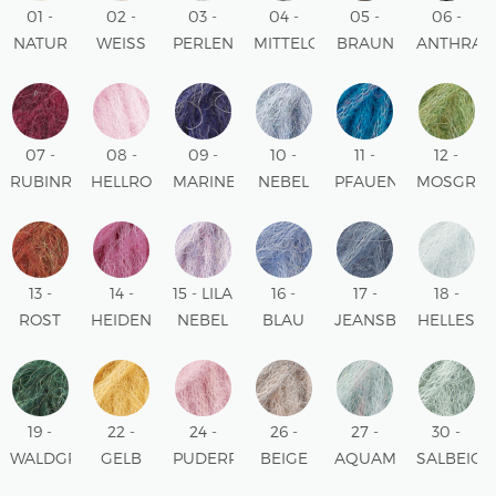
01 -
02 -
03 -
04 -
05 -
06 -
NATUR
WEISS
PERLENGRAU
MITTELGRAU
BRAUN
ANTHRAZI
UNI
MIX
MIX
MIX
MIX
MIX
COLOUR
07 -
08 -
09 -
10 -
11 -
12 -
RUBINROT
HELLROSA
MARINEBLAU
NEBEL
PFAUENBLAU
MOSGRÜ
MIX
MIX
MIX
MIX
MIX
MIX
13 -
14 -
15 - LILA
16 -
17 -
18 -
ROST
HEIDENLILA
NEBEL
BLAU
JEANSBLAU
HELLES
MIX
UNI
MIX
UNI
UNI
EISBLAU
COLOUR
COLOUR
COLOUR
UNI
COLOUR
19 -
22 -
24 -
26 -
27 -
30 -
WALDGRÜN
GELB
PUDERROSA
BEIGE
AQUAMARIN
SALBEIG
UNI
UNI
UNI
MIX
MIX
UNI