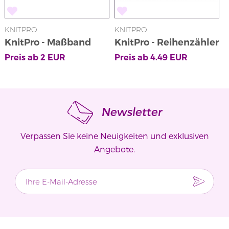
KNITPRO
KNITPRO
KnitPro - Maßband
KnitPro - Reihenzähler
in Rosa mit
Preis ab
2
EUR
Preis ab
4.49
EUR
Klickmechanismus
Newsletter
Verpassen Sie keine Neuigkeiten und exklusiven
Angebote.