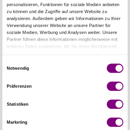
personalisieren, Funktionen für soziale Medien anbieten
EICHE
PFIRSICHROSA
WÜSTENROSE
ROSENBLATT
ERDBEEREIS
SÜSSE
zu können und die Zugriffe auf unsere Website zu
UNI
UNI
UNI
UNI
UNI
APRIKOSE
analysieren. Außerdem geben wir Informationen zu Ihrer
COLOUR
COLOUR
COLOUR
COLOUR
COLOUR
UNI
Verwendung unserer Website an unsere Partner für
COLOUR
soziale Medien, Werbung und Analysen weiter. Unsere
55 -
56 -
57 -
58 -
59 -
60 -
Partner führen diese Informationen möglicherweise mit
HELLES
PFEFFERMINZE
BORDEAUX
DUNKLE
WEINROT
HELLOLIV
weiteren Daten zusammen, die Sie ihnen bereitgestellt
BEIGE
UNI
UNI
TRAUBE
UNI
UNI
haben oder die sie im Rahmen Ihrer Nutzung der Dienste
MIX
COLOUR
COLOUR
UNI
COLOUR
COLOUR
gesammelt haben.
Einwilligungsauswahl
Notwendig
61 -
62 -
63 -
64 -
65 -
KNALLROT
DUNKELBLAU
DUNKEL
HIMBEERSORBET
HELLGELB
UNI
UNI
MARINEBLAU
UNI
UNI
Präferenzen
-
+
58 - DUNKLE
COLOUR
COLOUR
UNI
COLOUR
COLOUR
COLOUR
TRAUBE UNI
Statistiken
Chargennummer:
Gesamtsumme:
Preis ab
3.97
EUR
Marketing