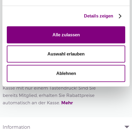
Wenn Sie eine bestimmte Chargennummer wünschen,
können Sie diese hier auswählen.
Details zeigen
Chargennummer anzeigen
Alle zulassen
IN DEN WARENKORB
Auswahl erlauben
Voraussichtliche Lieferzeit: 3-7 Werktage
Wie werde ich Mitglied?
Ablehnen
Mitglied werden Sie ganz einfach an der
Kasse mit nur einem Tastendruck! Sind Sie
bereits Mitglied, erhalten Sie Rabattpreise
automatisch an der Kasse.
Mehr
Information