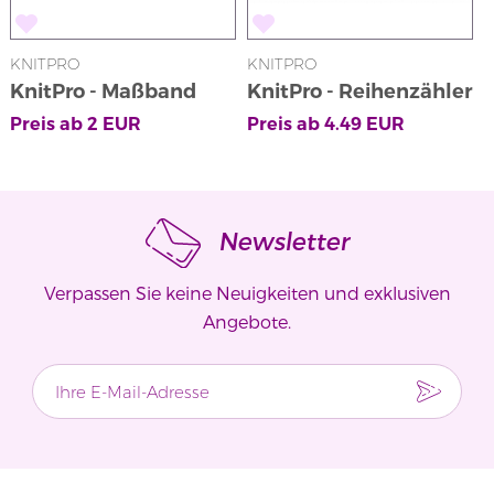
KNITPRO
KNITPRO
KnitPro - Maßband
KnitPro - Reihenzähler
in Rosa mit
Preis ab
2
EUR
Preis ab
4.49
EUR
Klickmechanismus
Newsletter
Verpassen Sie keine Neuigkeiten und exklusiven
Angebote.