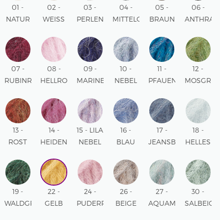
01 -
02 -
03 -
04 -
05 -
06 -
NATUR
WEISS
PERLENGRAU
MITTELGRAU
BRAUN
ANTHRAZI
UNI
MIX
MIX
MIX
MIX
MIX
COLOUR
07 -
08 -
09 -
10 -
11 -
12 -
RUBINROT
HELLROSA
MARINEBLAU
NEBEL
PFAUENBLAU
MOSGRÜ
MIX
MIX
MIX
MIX
MIX
MIX
13 -
14 -
15 - LILA
16 -
17 -
18 -
ROST
HEIDENLILA
NEBEL
BLAU
JEANSBLAU
HELLES
MIX
UNI
MIX
UNI
UNI
EISBLAU
COLOUR
COLOUR
COLOUR
UNI
COLOUR
19 -
22 -
24 -
26 -
27 -
30 -
WALDGRÜN
GELB
PUDERROSA
BEIGE
AQUAMARIN
SALBEIG
UNI
UNI
UNI
MIX
MIX
UNI