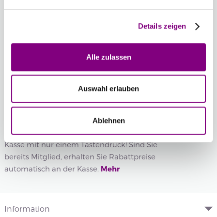
Wenn Sie eine bestimmte Chargennummer wünschen,
können Sie diese hier auswählen.
Details zeigen
Chargennummer anzeigen
Alle zulassen
IN DEN WARENKORB
Auswahl erlauben
Voraussichtliche Lieferzeit: 3-7 Werktage
Wie werde ich Mitglied?
Ablehnen
Mitglied werden Sie ganz einfach an der
Kasse mit nur einem Tastendruck! Sind Sie
bereits Mitglied, erhalten Sie Rabattpreise
automatisch an der Kasse.
Mehr
Information