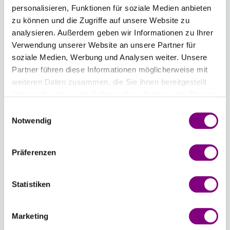
personalisieren, Funktionen für soziale Medien anbieten
EICHE
PFIRSICHROSA
WÜSTENROSE
ROSENBLATT
ERDBEEREIS
SÜSSE
zu können und die Zugriffe auf unsere Website zu
UNI
UNI
UNI
UNI
UNI
APRIKOSE
analysieren. Außerdem geben wir Informationen zu Ihrer
COLOUR
COLOUR
COLOUR
COLOUR
COLOUR
UNI
Verwendung unserer Website an unsere Partner für
COLOUR
soziale Medien, Werbung und Analysen weiter. Unsere
55 -
56 -
57 -
58 -
59 -
60 -
Partner führen diese Informationen möglicherweise mit
HELLES
PFEFFERMINZE
BORDEAUX
DUNKLE
WEINROT
HELLOLIV
weiteren Daten zusammen, die Sie ihnen bereitgestellt
BEIGE
UNI
UNI
TRAUBE
UNI
UNI
haben oder die sie im Rahmen Ihrer Nutzung der Dienste
MIX
COLOUR
COLOUR
UNI
COLOUR
COLOUR
gesammelt haben.
Einwilligungsauswahl
Notwendig
61 -
62 -
63 -
64 -
65 -
KNALLROT
DUNKELBLAU
DUNKEL
HIMBEERSORBET
HELLGELB
UNI
UNI
MARINEBLAU
UNI
UNI
Präferenzen
-
+
22 - GELB UNI
COLOUR
COLOUR
UNI
COLOUR
COLOUR
COLOUR
COLOUR
Statistiken
Chargennummer:
Gesamtsumme:
Preis ab
3.97
EUR
Marketing