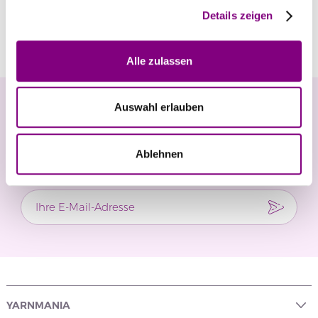
Details zeigen
Bewertungen
Alle zulassen
Newsletter
Auswahl erlauben
Verpassen Sie keine Neuigkeiten und exklusiven
Ablehnen
Angebote.
YARNMANIA