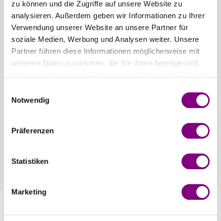
zu können und die Zugriffe auf unsere Website zu
Anzahl
analysieren. Außerdem geben wir Informationen zu Ihrer
Verwendung unserer Website an unsere Partner für
soziale Medien, Werbung und Analysen weiter. Unsere
Partner führen diese Informationen möglicherweise mit
weiteren Daten zusammen, die Sie ihnen bereitgestellt
IN DEN WARENKORB
haben oder die sie im Rahmen Ihrer Nutzung der Dienste
gesammelt haben.
Einwilligungsauswahl
Voraussichtliche Lieferzeit: 3-7 Werktage
Notwendig
Wie werde ich Mitglied?
Mitglied werden Sie ganz einfach an der
Präferenzen
Kasse mit nur einem Tastendruck! Sind Sie
bereits Mitglied, erhalten Sie Rabattpreise
Statistiken
automatisch an der Kasse.
Mehr
Marketing
Information