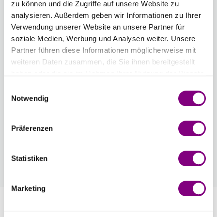
zu können und die Zugriffe auf unsere Website zu
Anzahl
analysieren. Außerdem geben wir Informationen zu Ihrer
Verwendung unserer Website an unsere Partner für
soziale Medien, Werbung und Analysen weiter. Unsere
Partner führen diese Informationen möglicherweise mit
weiteren Daten zusammen, die Sie ihnen bereitgestellt
IN DEN WARENKORB
haben oder die sie im Rahmen Ihrer Nutzung der Dienste
gesammelt haben.
Einwilligungsauswahl
Voraussichtliche Lieferzeit: 3-7 Werktage
Notwendig
Wie werde ich Mitglied?
Mitglied werden Sie ganz einfach an der
Präferenzen
Kasse mit nur einem Tastendruck! Sind Sie
bereits Mitglied, erhalten Sie Rabattpreise
Statistiken
automatisch an der Kasse.
Mehr
Marketing
Information