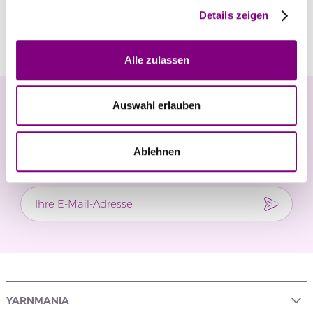
Details zeigen
Bewertungen
Alle zulassen
Newsletter
Auswahl erlauben
Verpassen Sie keine Neuigkeiten und exklusiven
Ablehnen
Angebote.
YARNMANIA