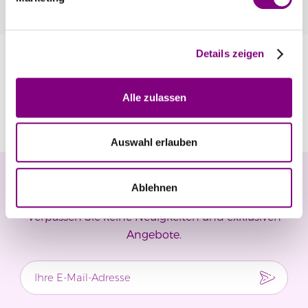
automatisch an der Kasse.
Mehr
Details zeigen
Information
Alle zulassen
Bewertungen
Auswahl erlauben
Newsletter
Ablehnen
Verpassen Sie keine Neuigkeiten und exklusiven
Angebote.