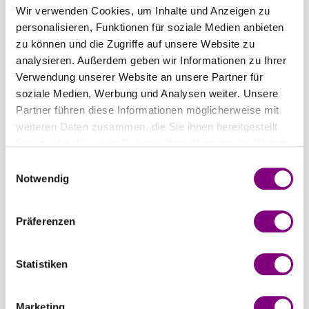
Wir verwenden Cookies, um Inhalte und Anzeigen zu
Länge
Stärke
personalisieren, Funktionen für soziale Medien anbieten
zu können und die Zugriffe auf unsere Website zu
2,50 mm
analysieren. Außerdem geben wir Informationen zu Ihrer
Verwendung unserer Website an unsere Partner für
Anzahl
soziale Medien, Werbung und Analysen weiter. Unsere
Partner führen diese Informationen möglicherweise mit
weiteren Daten zusammen, die Sie ihnen bereitgestellt
haben oder die sie im Rahmen Ihrer Nutzung der Dienste
gesammelt haben.
Einwilligungsauswahl
IN DEN WARENKORB
Notwendig
Voraussichtliche Lieferzeit: 3-7 Werktage
Präferenzen
Wie werde ich Mitglied?
Mitglied werden Sie ganz einfach an der
Statistiken
Kasse mit nur einem Tastendruck! Sind Sie
bereits Mitglied, erhalten Sie Rabattpreise
Marketing