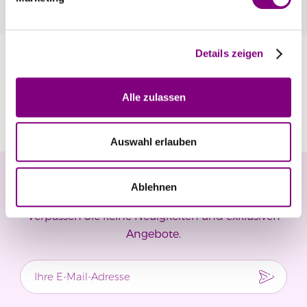
automatisch an der Kasse.
Mehr
Details zeigen
Information
Alle zulassen
Bewertungen
Auswahl erlauben
Newsletter
Ablehnen
Verpassen Sie keine Neuigkeiten und exklusiven
Angebote.