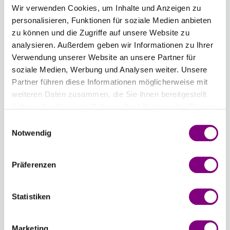
Wir verwenden Cookies, um Inhalte und Anzeigen zu
Länge
Stärke
personalisieren, Funktionen für soziale Medien anbieten
zu können und die Zugriffe auf unsere Website zu
3,50 mm
analysieren. Außerdem geben wir Informationen zu Ihrer
Verwendung unserer Website an unsere Partner für
Anzahl
soziale Medien, Werbung und Analysen weiter. Unsere
Partner führen diese Informationen möglicherweise mit
weiteren Daten zusammen, die Sie ihnen bereitgestellt
haben oder die sie im Rahmen Ihrer Nutzung der Dienste
gesammelt haben.
Einwilligungsauswahl
IN DEN WARENKORB
Notwendig
Voraussichtliche Lieferzeit: 3-7 Werktage
Präferenzen
Wie werde ich Mitglied?
Mitglied werden Sie ganz einfach an der
Statistiken
Kasse mit nur einem Tastendruck! Sind Sie
bereits Mitglied, erhalten Sie Rabattpreise
Marketing