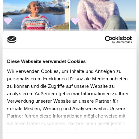
HOUSE OF YARN
BÆSTMOR
Hanami Pullover by
Attica Pullover BM-10-
Ingrid Raadim X HOY
Preis ab
173.86
EUR
Preis ab
13
124.9
EUR
Diese Webseite verwendet Cookies
IR 02-03A
Wir verwenden Cookies, um Inhalte und Anzeigen zu
70%
personalisieren, Funktionen für soziale Medien anbieten
Rabatt
zu können und die Zugriffe auf unsere Website zu
analysieren. Außerdem geben wir Informationen zu Ihrer
Verwendung unserer Website an unsere Partner für
soziale Medien, Werbung und Analysen weiter. Unsere
Partner führen diese Informationen möglicherweise mit
weiteren Daten zusammen, die Sie ihnen bereitgestellt
haben oder die sie im Rahmen Ihrer Nutzung der Dienste
STRIKKEMEKKA DESIGN
STRIKKEMEKKA DESIGN
gesammelt haben.