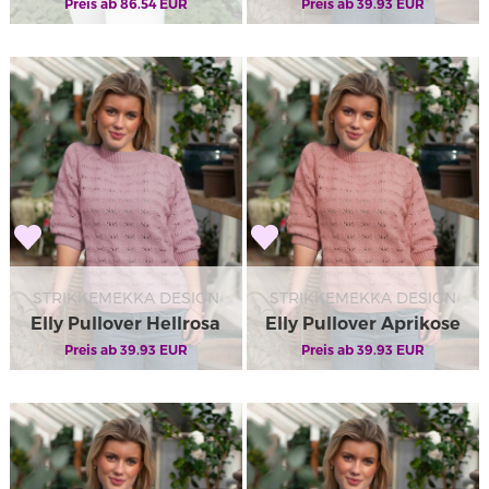
Preis ab
86.54
EUR
Preis ab
Lachsrosa
39.93
EUR
STRIKKEMEKKA DESIGN
STRIKKEMEKKA DESIGN
Elly Pullover Hellrosa
Elly Pullover Aprikose
Preis ab
39.93
EUR
Preis ab
39.93
EUR