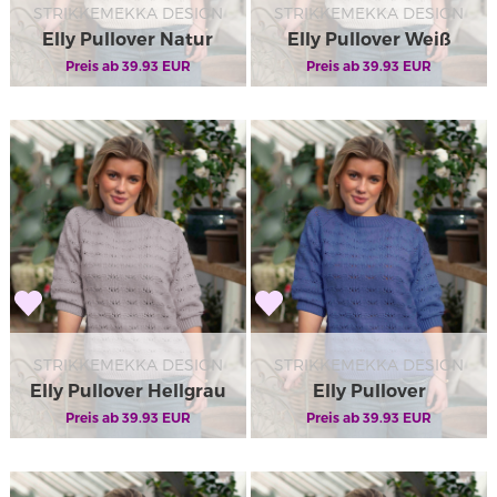
STRIKKEMEKKA DESIGN
STRIKKEMEKKA DESIGN
Elly Pullover Natur
Elly Pullover Weiß
Preis ab
39.93
EUR
Preis ab
39.93
EUR
STRIKKEMEKKA DESIGN
STRIKKEMEKKA DESIGN
Elly Pullover Hellgrau
Elly Pullover
Preis ab
39.93
EUR
Preis ab
Himmelblau
39.93
EUR