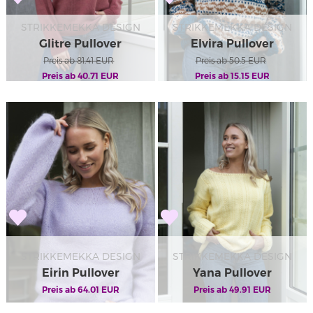
STRIKKEMEKKA DESIGN
STRIKKEMEKKA DESIGN
Glitre Pullover
Elvira Pullover
Preis ab
81.41
EUR
Preis ab
50.5
EUR
Preis ab
40.71
EUR
Preis ab
15.15
EUR
STRIKKEMEKKA DESIGN
STRIKKEMEKKA DESIGN
Eirin Pullover
Yana Pullover
Preis ab
64.01
EUR
Preis ab
49.91
EUR