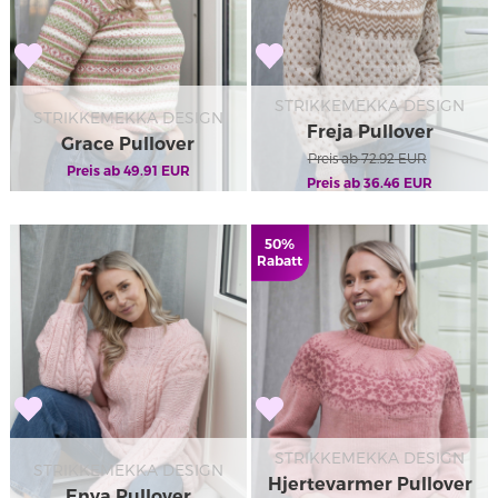
STRIKKEMEKKA DESIGN
STRIKKEMEKKA DESIGN
Freja Pullover
Grace Pullover
Preis ab
72.92
EUR
Preis ab
49.91
EUR
Preis ab
36.46
EUR
50%
Rabatt
STRIKKEMEKKA DESIGN
STRIKKEMEKKA DESIGN
Hjertevarmer Pullover
Enya Pullover