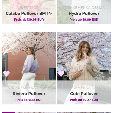
BÆSTMOR
STRIKKEMEKKA DESIGN
Colaba Pullover BM 14-
Hydra Pullover
Preis ab
03
139.95
EUR
Preis ab
59.89
EUR
STRIKKEMEKKA DESIGN
STRIKKEMEKKA DESIGN
Riviera Pullover
Gobi Pullover
Preis ab
41.18
EUR
Preis ab
59.27
EUR