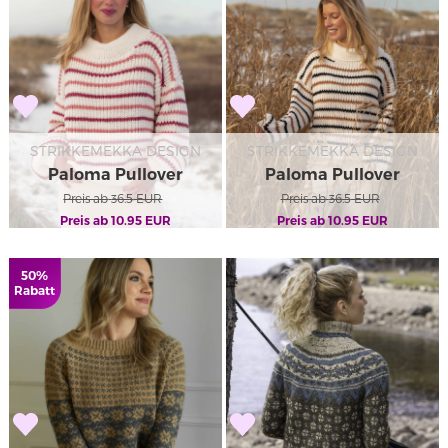
STRIKKEMEKKA DESIGN
STRIKKEMEKKA DESIGN
Paloma Pullover
Paloma Pullover
Weiß/Himbeere
Preis ab
36.5
EUR
Preis ab
36.5
EUR
Preis ab
10.95
EUR
Preis ab
10.95
EUR
50%
Rabatt