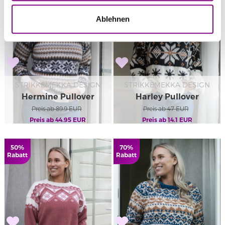
Ablehnen
STRIKKEMEKKA DESIGN
STRIKKEMEKKA DESIGN
Hermine Pullover
Harley Pullover
Preis ab
89.9
EUR
Preis ab
47
EUR
Preis ab
44.95
EUR
Preis ab
14.1
EUR
50%
70%
Rabatt
Rabatt