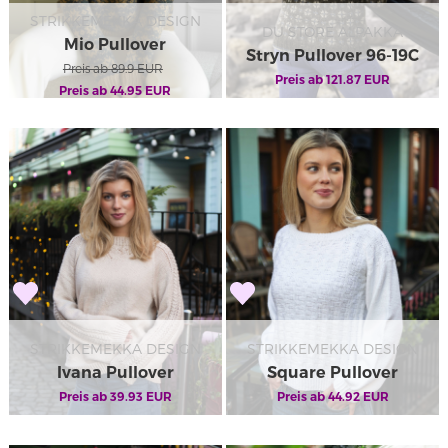
STRIKKEMEKKA DESIGN
DU STORE ALPAKKA
Mio Pullover
Stryn Pullover 96-19C
Preis ab
89.9
EUR
Preis ab
121.87
EUR
Preis ab
44.95
EUR
STRIKKEMEKKA DESIGN
STRIKKEMEKKA DESIGN
Ivana Pullover
Square Pullover
Preis ab
39.93
EUR
Preis ab
44.92
EUR