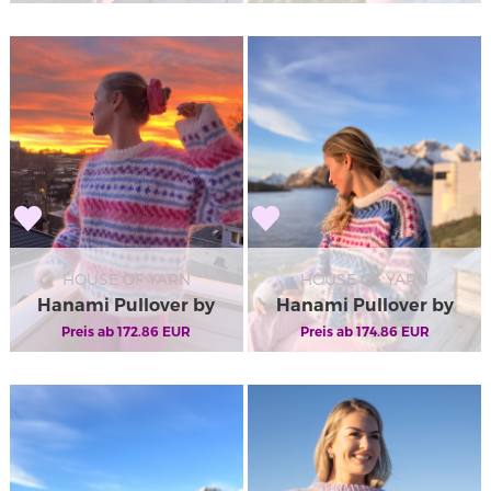
IR 02-04B
IR 02-04A
HOUSE OF YARN
HOUSE OF YARN
Hanami Pullover by
Hanami Pullover by
Ingrid Raadim X HOY
Preis ab
172.86
EUR
Ingrid Raadim X HOY
Preis ab
174.86
EUR
IR 02-03C
IR 02-03B