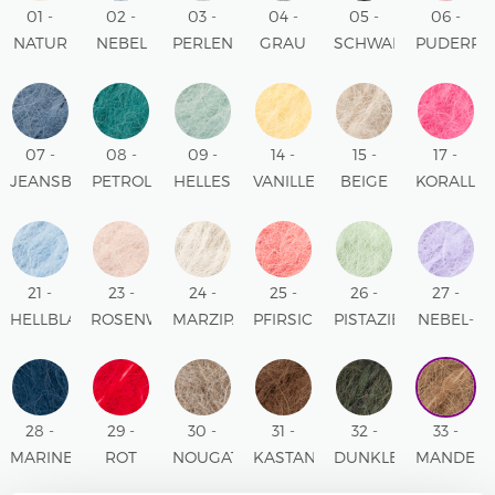
01 -
02 -
03 -
04 -
05 -
06 -
NATUR
NEBEL
PERLENGRAU
GRAU
SCHWARZ
PUDERRO
UNI
UNI
UNI
UNI
UNI
UNI
COLOUR
COLOUR
COLOUR
COLOUR
COLOUR
COLOUR
07 -
08 -
09 -
14 -
15 -
17 -
JEANSBLAU
PETROL
HELLES
VANILLEGELB
BEIGE
KORALL
UNI
UNI
MEERESGRÜN
UNI
UNI
UNI
COLOUR
COLOUR
UNI
COLOUR
COLOUR
COLOUR
COLOUR
21 -
23 -
24 -
25 -
26 -
27 -
HELLBLAU
ROSENWASSER
MARZIPAN
PFIRSICHROSA
PISTAZIENEIS
NEBEL-
UNI
UNI
UNI
UNI
FLIEDER
COLOUR
COLOUR
COLOUR
COLOUR
UNI
COLOUR
28 -
29 -
30 -
31 -
32 -
33 -
MARINEBLAU
ROT
NOUGAT
KASTANIE
DUNKLER
MANDEL
UNI
UNI
UNI
UNI
WALD
UNI