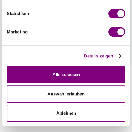
Voraussichtliche Lieferzeit: 3-7 Werktage
Statistiken
Wie werde ich Mitglied?
Mitglied werden Sie ganz einfach an der
Marketing
Kasse mit nur einem Tastendruck! Sind Sie
bereits Mitglied, erhalten Sie Rabattpreise
automatisch an der Kasse.
Mehr
Details zeigen
Alle zulassen
Information
Auswahl erlauben
Bewertungen
Ablehnen
Empfohlenes Zubehör