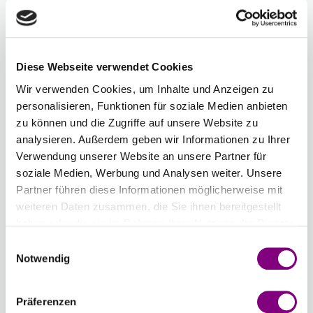
COLOUR
COLOUR
COLOUR
COLOUR
UNI
COLOUR
COLOUR
34 -
35 -
MORGENNEBEL
DUNKEL
Diese Webseite verwendet Cookies
UNI
MARINEBLAU
Wir verwenden Cookies, um Inhalte und Anzeigen zu
-
+
33 - MANDEL UNI
COLOUR
UNI
personalisieren, Funktionen für soziale Medien anbieten
COLOUR
COLOUR
zu können und die Zugriffe auf unsere Website zu
Chargennummer:
analysieren. Außerdem geben wir Informationen zu Ihrer
Verwendung unserer Website an unsere Partner für
Gesamtsumme:
Preis ab
4.27
EUR
soziale Medien, Werbung und Analysen weiter. Unsere
Partner führen diese Informationen möglicherweise mit
Wenn Sie eine bestimmte Chargennummer wünschen,
weiteren Daten zusammen, die Sie ihnen bereitgestellt
können Sie diese hier auswählen.
haben oder die sie im Rahmen Ihrer Nutzung der Dienste
Chargennummer anzeigen
gesammelt haben.
Einwilligungsauswahl
Notwendig
IN DEN WARENKORB
Präferenzen