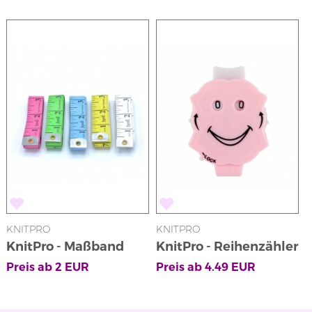
KNITPRO
KNITPRO
KnitPro - Maßband
KnitPro - Reihenzähler
in Rosa mit
Preis ab
2
EUR
Preis ab
4.49
EUR
Klickmechanismus