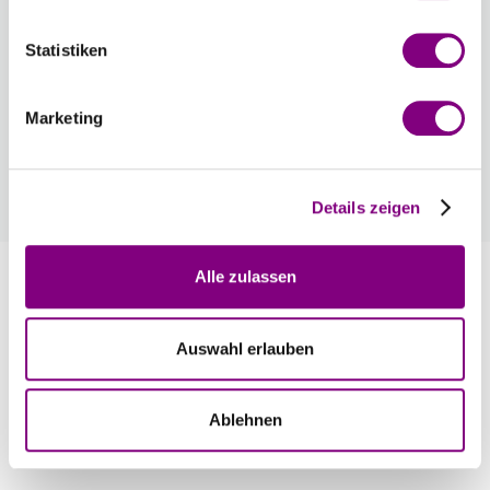
Voraussichtliche Lieferzeit: 3-7 Werktage
Statistiken
Wie werde ich Mitglied?
Mitglied werden Sie ganz einfach an der
Marketing
Kasse mit nur einem Tastendruck! Sind Sie
bereits Mitglied, erhalten Sie Rabattpreise
automatisch an der Kasse.
Mehr
Details zeigen
Alle zulassen
Information
Auswahl erlauben
Bewertungen
Ablehnen
Empfohlenes Zubehör