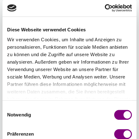
COLOUR
COLOUR
COLOUR
COLOUR
UNI
COLOUR
COLOUR
34 -
35 -
MORGENNEBEL
DUNKEL
Diese Webseite verwendet Cookies
UNI
MARINEBLAU
Wir verwenden Cookies, um Inhalte und Anzeigen zu
-
+
25 - PFIRSICHROSA
COLOUR
UNI
personalisieren, Funktionen für soziale Medien anbieten
COLOUR
UNI COLOUR
zu können und die Zugriffe auf unsere Website zu
Chargennummer:
analysieren. Außerdem geben wir Informationen zu Ihrer
Verwendung unserer Website an unsere Partner für
Gesamtsumme:
Preis ab
4.27
EUR
soziale Medien, Werbung und Analysen weiter. Unsere
Partner führen diese Informationen möglicherweise mit
Wenn Sie eine bestimmte Chargennummer wünschen,
weiteren Daten zusammen, die Sie ihnen bereitgestellt
können Sie diese hier auswählen.
haben oder die sie im Rahmen Ihrer Nutzung der Dienste
Chargennummer anzeigen
gesammelt haben.
Einwilligungsauswahl
Notwendig
IN DEN WARENKORB
Präferenzen