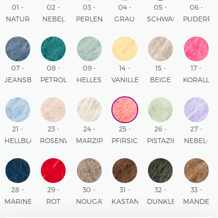
01 -
02 -
03 -
04 -
05 -
06 -
NATUR
NEBEL
PERLENGRAU
GRAU
SCHWARZ
PUDERRO
UNI
UNI
UNI
UNI
UNI
UNI
COLOUR
COLOUR
COLOUR
COLOUR
COLOUR
COLOUR
07 -
08 -
09 -
14 -
15 -
17 -
JEANSBLAU
PETROL
HELLES
VANILLEGELB
BEIGE
KORALL
UNI
UNI
MEERESGRÜN
UNI
UNI
UNI
COLOUR
COLOUR
UNI
COLOUR
COLOUR
COLOUR
COLOUR
21 -
23 -
24 -
25 -
26 -
27 -
HELLBLAU
ROSENWASSER
MARZIPAN
PFIRSICHROSA
PISTAZIENEIS
NEBEL-
UNI
UNI
UNI
UNI
FLIEDER
COLOUR
COLOUR
COLOUR
COLOUR
UNI
COLOUR
28 -
29 -
30 -
31 -
32 -
33 -
MARINEBLAU
ROT
NOUGAT
KASTANIE
DUNKLER
MANDEL
UNI
UNI
UNI
UNI
WALD
UNI