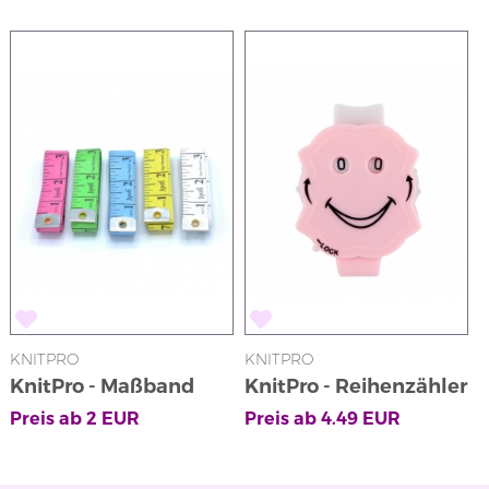
KNITPRO
KNITPRO
KnitPro - Maßband
KnitPro - Reihenzähler
in Rosa mit
Preis ab
2
EUR
Preis ab
4.49
EUR
Klickmechanismus