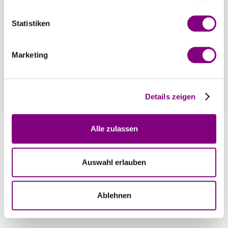
Voraussichtliche Lieferzeit: 3-7 Werktage
Statistiken
Wie werde ich Mitglied?
Mitglied werden Sie ganz einfach an der
Marketing
Kasse mit nur einem Tastendruck! Sind Sie
bereits Mitglied, erhalten Sie Rabattpreise
automatisch an der Kasse.
Mehr
Details zeigen
Alle zulassen
Information
Auswahl erlauben
Bewertungen
Ablehnen
Empfohlenes Zubehör