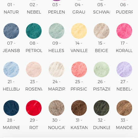
01 -
02 -
03 -
04 -
05 -
06 -
NATUR
NEBEL
PERLENGRAU
GRAU
SCHWARZ
PUDERRO
UNI
UNI
UNI
UNI
UNI
UNI
COLOUR
COLOUR
COLOUR
COLOUR
COLOUR
COLOUR
07 -
08 -
09 -
14 -
15 -
17 -
JEANSBLAU
PETROL
HELLES
VANILLEGELB
BEIGE
KORALL
UNI
UNI
MEERESGRÜN
UNI
UNI
UNI
COLOUR
COLOUR
UNI
COLOUR
COLOUR
COLOUR
COLOUR
21 -
23 -
24 -
25 -
26 -
27 -
HELLBLAU
ROSENWASSER
MARZIPAN
PFIRSICHROSA
PISTAZIENEIS
NEBEL-
UNI
UNI
UNI
UNI
FLIEDER
COLOUR
COLOUR
COLOUR
COLOUR
UNI
COLOUR
28 -
29 -
30 -
31 -
32 -
33 -
MARINEBLAU
ROT
NOUGAT
KASTANIE
DUNKLER
MANDEL
UNI
UNI
UNI
UNI
WALD
UNI