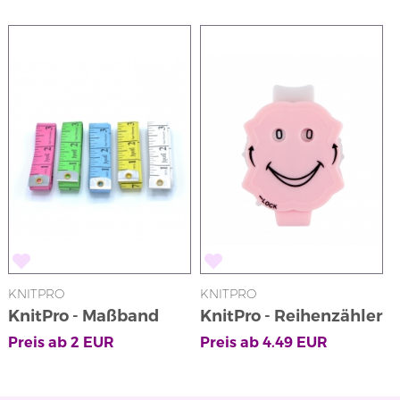
KNITPRO
KNITPRO
KnitPro - Maßband
KnitPro - Reihenzähler
in Rosa mit
Preis ab
2
EUR
Preis ab
4.49
EUR
Klickmechanismus