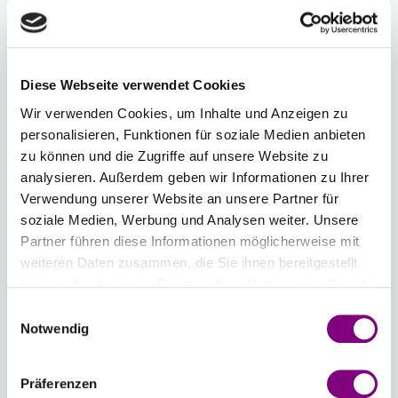
COLOUR
COLOUR
COLOUR
COLOUR
UNI
COLOUR
COLOUR
34 -
35 -
MORGENNEBEL
DUNKEL
Diese Webseite verwendet Cookies
UNI
MARINEBLAU
Wir verwenden Cookies, um Inhalte und Anzeigen zu
-
+
03 - PERLENGRAU
COLOUR
UNI
personalisieren, Funktionen für soziale Medien anbieten
COLOUR
UNI COLOUR
zu können und die Zugriffe auf unsere Website zu
Chargennummer:
analysieren. Außerdem geben wir Informationen zu Ihrer
Verwendung unserer Website an unsere Partner für
Gesamtsumme:
Preis ab
4.27
EUR
soziale Medien, Werbung und Analysen weiter. Unsere
Partner führen diese Informationen möglicherweise mit
Wenn Sie eine bestimmte Chargennummer wünschen,
weiteren Daten zusammen, die Sie ihnen bereitgestellt
können Sie diese hier auswählen.
haben oder die sie im Rahmen Ihrer Nutzung der Dienste
Chargennummer anzeigen
gesammelt haben.
Einwilligungsauswahl
Notwendig
IN DEN WARENKORB
Präferenzen