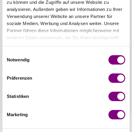
zu können und die Zugriffe auf unsere Website zu
Anzahl
analysieren. Außerdem geben wir Informationen zu Ihrer
Verwendung unserer Website an unsere Partner für
soziale Medien, Werbung und Analysen weiter. Unsere
Partner führen diese Informationen möglicherweise mit
weiteren Daten zusammen, die Sie ihnen bereitgestellt
IN DEN WARENKORB
haben oder die sie im Rahmen Ihrer Nutzung der Dienste
gesammelt haben.
Einwilligungsauswahl
Voraussichtliche Lieferzeit: 3-7 Werktage
Notwendig
Wie werde ich Mitglied?
Mitglied werden Sie ganz einfach an der
Präferenzen
Kasse mit nur einem Tastendruck! Sind Sie
bereits Mitglied, erhalten Sie Rabattpreise
Statistiken
automatisch an der Kasse.
Mehr
Marketing
Information