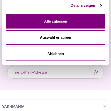
Details zeigen
Bewertungen
Alle zulassen
Newsletter
Auswahl erlauben
Verpassen Sie keine Neuigkeiten und exklusiven
Ablehnen
Angebote.
YARNMANIA