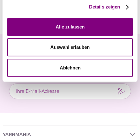
Details zeigen
Bewertungen
Alle zulassen
Newsletter
Auswahl erlauben
Verpassen Sie keine Neuigkeiten und exklusiven
Ablehnen
Angebote.
YARNMANIA