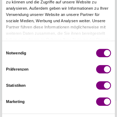
zu können und die Zugriffe auf unsere Website zu
Anzahl
analysieren. Außerdem geben wir Informationen zu Ihrer
Verwendung unserer Website an unsere Partner für
soziale Medien, Werbung und Analysen weiter. Unsere
Partner führen diese Informationen möglicherweise mit
weiteren Daten zusammen, die Sie ihnen bereitgestellt
IN DEN WARENKORB
haben oder die sie im Rahmen Ihrer Nutzung der Dienste
gesammelt haben.
Einwilligungsauswahl
Voraussichtliche Lieferzeit: 3-7 Werktage
Notwendig
Wie werde ich Mitglied?
Mitglied werden Sie ganz einfach an der
Präferenzen
Kasse mit nur einem Tastendruck! Sind Sie
bereits Mitglied, erhalten Sie Rabattpreise
Statistiken
automatisch an der Kasse.
Mehr
Marketing
Information