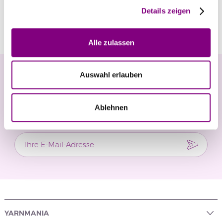
Details zeigen
Bewertungen
Alle zulassen
Newsletter
Auswahl erlauben
Verpassen Sie keine Neuigkeiten und exklusiven
Ablehnen
Angebote.
YARNMANIA