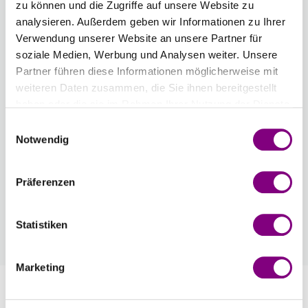
zu können und die Zugriffe auf unsere Website zu
Anzahl
analysieren. Außerdem geben wir Informationen zu Ihrer
Verwendung unserer Website an unsere Partner für
soziale Medien, Werbung und Analysen weiter. Unsere
Partner führen diese Informationen möglicherweise mit
weiteren Daten zusammen, die Sie ihnen bereitgestellt
IN DEN WARENKORB
haben oder die sie im Rahmen Ihrer Nutzung der Dienste
gesammelt haben.
Einwilligungsauswahl
Voraussichtliche Lieferzeit: 3-7 Werktage
Notwendig
Wie werde ich Mitglied?
Mitglied werden Sie ganz einfach an der
Präferenzen
Kasse mit nur einem Tastendruck! Sind Sie
bereits Mitglied, erhalten Sie Rabattpreise
Statistiken
automatisch an der Kasse.
Mehr
Marketing
Information