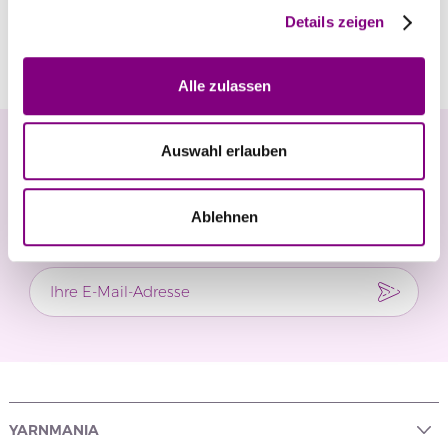
Details zeigen
Bewertungen
Alle zulassen
Newsletter
Auswahl erlauben
Verpassen Sie keine Neuigkeiten und exklusiven
Ablehnen
Angebote.
YARNMANIA