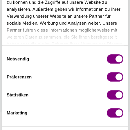
zu können und die Zugriffe auf unsere Website zu
Anzahl
analysieren. Außerdem geben wir Informationen zu Ihrer
Verwendung unserer Website an unsere Partner für
soziale Medien, Werbung und Analysen weiter. Unsere
Partner führen diese Informationen möglicherweise mit
weiteren Daten zusammen, die Sie ihnen bereitgestellt
IN DEN WARENKORB
haben oder die sie im Rahmen Ihrer Nutzung der Dienste
gesammelt haben.
Einwilligungsauswahl
Voraussichtliche Lieferzeit: 3-7 Werktage
Notwendig
Wie werde ich Mitglied?
Mitglied werden Sie ganz einfach an der
Präferenzen
Kasse mit nur einem Tastendruck! Sind Sie
bereits Mitglied, erhalten Sie Rabattpreise
Statistiken
automatisch an der Kasse.
Mehr
Marketing
Information