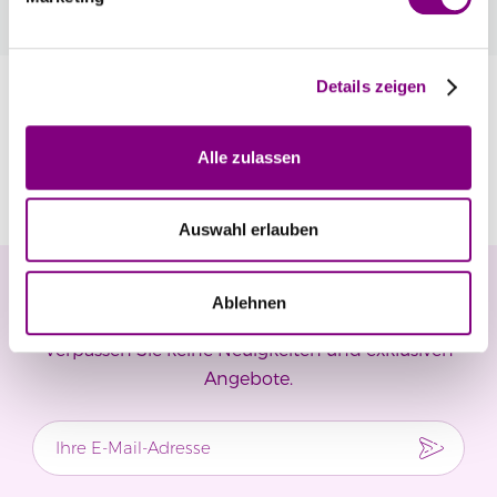
automatisch an der Kasse.
Mehr
Details zeigen
Information
Alle zulassen
Bewertungen
Auswahl erlauben
Newsletter
Ablehnen
Verpassen Sie keine Neuigkeiten und exklusiven
Angebote.