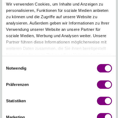
Wir verwenden Cookies, um Inhalte und Anzeigen zu
Länge
Stärke
personalisieren, Funktionen für soziale Medien anbieten
zu können und die Zugriffe auf unsere Website zu
15.00 mm
analysieren. Außerdem geben wir Informationen zu Ihrer
Verwendung unserer Website an unsere Partner für
Anzahl
soziale Medien, Werbung und Analysen weiter. Unsere
Partner führen diese Informationen möglicherweise mit
weiteren Daten zusammen, die Sie ihnen bereitgestellt
haben oder die sie im Rahmen Ihrer Nutzung der Dienste
gesammelt haben.
Einwilligungsauswahl
IN DEN WARENKORB
Notwendig
Voraussichtliche Lieferzeit: 3-7 Werktage
Präferenzen
Wie werde ich Mitglied?
Mitglied werden Sie ganz einfach an der
Statistiken
Kasse mit nur einem Tastendruck! Sind Sie
bereits Mitglied, erhalten Sie Rabattpreise
Marketing