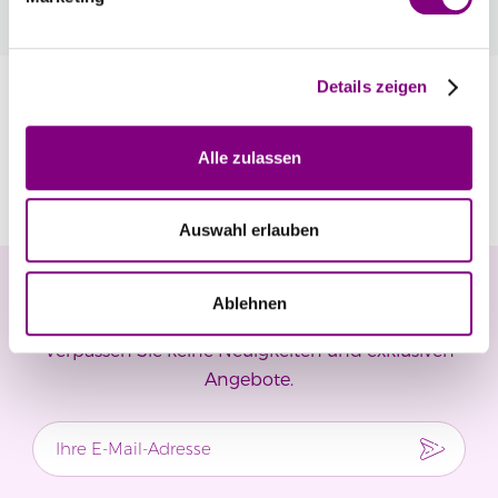
automatisch an der Kasse.
Mehr
Details zeigen
Information
Alle zulassen
Bewertungen
Auswahl erlauben
Newsletter
Ablehnen
Verpassen Sie keine Neuigkeiten und exklusiven
Angebote.