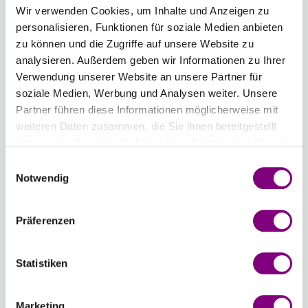
Wir verwenden Cookies, um Inhalte und Anzeigen zu
Länge
Stärke
personalisieren, Funktionen für soziale Medien anbieten
zu können und die Zugriffe auf unsere Website zu
9,00 mm
analysieren. Außerdem geben wir Informationen zu Ihrer
Verwendung unserer Website an unsere Partner für
Anzahl
soziale Medien, Werbung und Analysen weiter. Unsere
Partner führen diese Informationen möglicherweise mit
weiteren Daten zusammen, die Sie ihnen bereitgestellt
haben oder die sie im Rahmen Ihrer Nutzung der Dienste
gesammelt haben.
Einwilligungsauswahl
IN DEN WARENKORB
Notwendig
Voraussichtliche Lieferzeit: 3-7 Werktage
Präferenzen
Wie werde ich Mitglied?
Mitglied werden Sie ganz einfach an der
Statistiken
Kasse mit nur einem Tastendruck! Sind Sie
bereits Mitglied, erhalten Sie Rabattpreise
Marketing