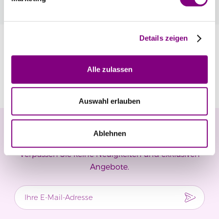
automatisch an der Kasse.
Mehr
Details zeigen
Information
Alle zulassen
Bewertungen
Auswahl erlauben
Newsletter
Ablehnen
Verpassen Sie keine Neuigkeiten und exklusiven
Angebote.