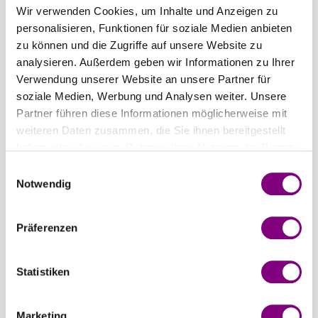
Wir verwenden Cookies, um Inhalte und Anzeigen zu
Länge
Stärke
personalisieren, Funktionen für soziale Medien anbieten
zu können und die Zugriffe auf unsere Website zu
4,50 mm
analysieren. Außerdem geben wir Informationen zu Ihrer
Verwendung unserer Website an unsere Partner für
Anzahl
soziale Medien, Werbung und Analysen weiter. Unsere
Partner führen diese Informationen möglicherweise mit
weiteren Daten zusammen, die Sie ihnen bereitgestellt
haben oder die sie im Rahmen Ihrer Nutzung der Dienste
gesammelt haben.
Einwilligungsauswahl
IN DEN WARENKORB
Notwendig
Voraussichtliche Lieferzeit: 3-7 Werktage
Präferenzen
Wie werde ich Mitglied?
Mitglied werden Sie ganz einfach an der
Statistiken
Kasse mit nur einem Tastendruck! Sind Sie
bereits Mitglied, erhalten Sie Rabattpreise
Marketing