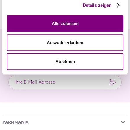
Details zeigen
Bewertungen
Alle zulassen
Newsletter
Auswahl erlauben
Verpassen Sie keine Neuigkeiten und exklusiven
Ablehnen
Angebote.
YARNMANIA