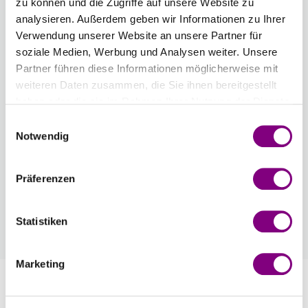
zu können und die Zugriffe auf unsere Website zu
analysieren. Außerdem geben wir Informationen zu Ihrer
Verwendung unserer Website an unsere Partner für
soziale Medien, Werbung und Analysen weiter. Unsere
Partner führen diese Informationen möglicherweise mit
weiteren Daten zusammen, die Sie ihnen bereitgestellt
IN DEN WARENKORB
haben oder die sie im Rahmen Ihrer Nutzung der Dienste
gesammelt haben.
Einwilligungsauswahl
Voraussichtliche Lieferzeit: 3-7 Werktage
Notwendig
Wie werde ich Mitglied?
Mitglied werden Sie ganz einfach an der
Präferenzen
Kasse mit nur einem Tastendruck! Sind Sie
bereits Mitglied, erhalten Sie Rabattpreise
Statistiken
automatisch an der Kasse.
Mehr
Marketing
Information