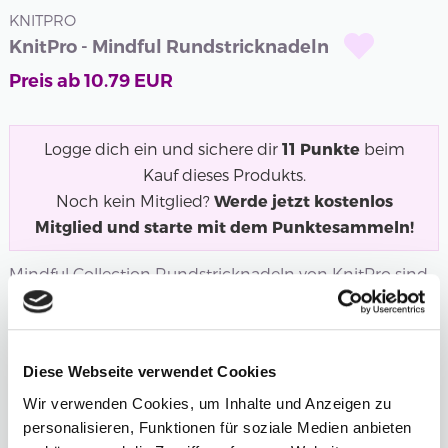
KNITPRO
KnitPro - Mindful Rundstricknadeln
Preis ab
10.79
EUR
Logge dich ein und sichere dir
11
Punkte
beim
Kauf dieses Produkts.
Noch kein Mitglied?
Werde jetzt kostenlos
Mitglied und starte mit dem Punktesammeln!
Mindful Collection Rundstricknadeln von KnitPro sind
nickelfrei und bestehen aus hochwertigem...
Mehr
Länge
Stärke
Diese Webseite verwendet Cookies
2.50 mm
Wir verwenden Cookies, um Inhalte und Anzeigen zu
personalisieren, Funktionen für soziale Medien anbieten
Anzahl