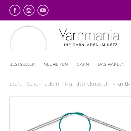
BESTSELLER
NEUHEITEN
GARN
DAS HÄKELN
Start
Stricknadeln
Rundstricknadeln
KnitP