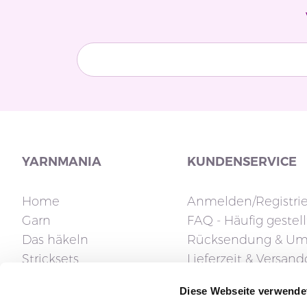
YARNMANIA
KUNDENSERVICE
Home
Anmelden/Registri
Garn
FAQ - Häufig gestel
Das häkeln
Rücksendung & Um
Stricksets
Lieferzeit & Versan
Stricknadeln
Fragen zur Rechnu
Diese Webseite verwende
Zubehör
Klarna FAQ