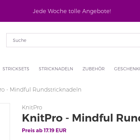
Jede Woche tolle Angebote!
STRICKSETS
STRICKNADELN
ZUBEHÖR
GESCHENK
ro - Mindful Rundstricknadeln
KnitPro
KnitPro - Mindful Run
Preis ab
17.19
EUR