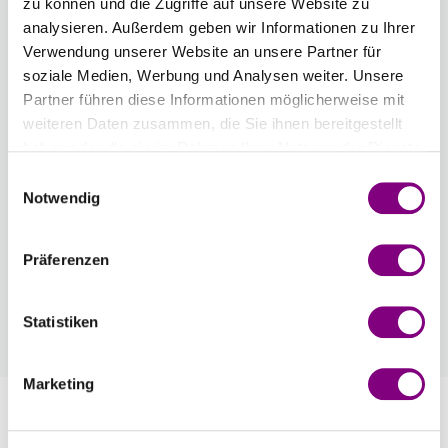
zu können und die Zugriffe auf unsere Website zu
analysieren. Außerdem geben wir Informationen zu Ihrer
Verwendung unserer Website an unsere Partner für
soziale Medien, Werbung und Analysen weiter. Unsere
Partner führen diese Informationen möglicherweise mit
weiteren Daten zusammen, die Sie ihnen bereitgestellt
IN DEN WARENKORB
haben oder die sie im Rahmen Ihrer Nutzung der Dienste
gesammelt haben.
Einwilligungsauswahl
Voraussichtliche Lieferzeit: 3-7 Werktage
Notwendig
Wie werde ich Mitglied?
Mitglied werden Sie ganz einfach an der
Präferenzen
Kasse mit nur einem Tastendruck! Sind Sie
bereits Mitglied, erhalten Sie Rabattpreise
Statistiken
automatisch an der Kasse.
Mehr
Marketing
Information