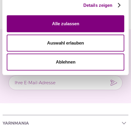
Details zeigen
Bewertungen
Alle zulassen
Newsletter
Auswahl erlauben
Verpassen Sie keine Neuigkeiten und exklusiven
Ablehnen
Angebote.
YARNMANIA