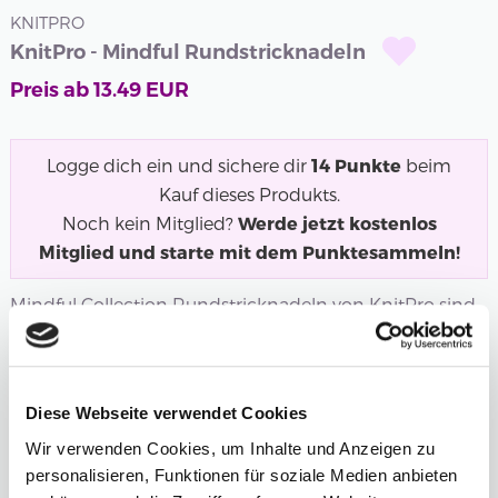
KNITPRO
KnitPro - Mindful Rundstricknadeln
Preis ab
13.49
EUR
Logge dich ein und sichere dir
14
Punkte
beim
Kauf dieses Produkts.
Noch kein Mitglied?
Werde jetzt kostenlos
Mitglied und starte mit dem Punktesammeln!
Mindful Collection Rundstricknadeln von KnitPro sind
nickelfrei und bestehen aus hochwertigem...
Mehr
Länge
Stärke
Diese Webseite verwendet Cookies
5.50 mm
Wir verwenden Cookies, um Inhalte und Anzeigen zu
personalisieren, Funktionen für soziale Medien anbieten
Anzahl